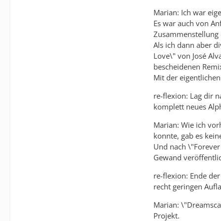
Marian: Ich war eige
Es war auch von Anfa
Zusammenstellung e
Als ich dann aber d
Love\" von José Alva
bescheidenen Remix 
Mit der eigentlichen
re-flexion: Lag dir
komplett neues Alph
Marian: Wie ich vorh
konnte, gab es keine
Und nach \"Forever 
Gewand veröffentlic
re-flexion: Ende de
recht geringen Aufl
Marian: \"Dreamscap
Projekt.