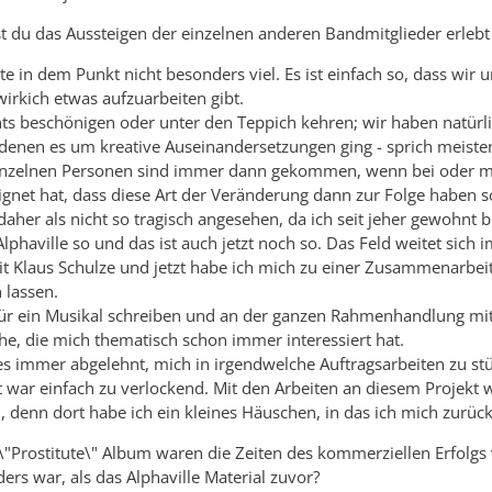
hast du das Aussteigen der einzelnen anderen Bandmitglieder erlebt
ite in dem Punkt nicht besonders viel. Es ist einfach so, dass wi
wirkich etwas aufzuarbeiten gibt.
chts beschönigen oder unter den Teppich kehren; wir haben natür
n denen es um kreative Auseinandersetzungen ging - sprich meis
inzelnen Personen sind immer dann gekommen, wenn bei oder mit 
ignet hat, dass diese Art der Veränderung dann zur Folge haben so
daher als nicht so tragisch angesehen, da ich seit jeher gewohnt 
lphaville so und das ist auch jetzt noch so. Das Feld weitet sich 
 Klaus Schulze und jetzt habe ich mich zu einer Zusammenarbei
 lassen.
für ein Musikal schreiben und an der ganzen Rahmenhandlung mit
che, die mich thematisch schon immer interessiert hat.
 es immer abgelehnt, mich in irgendwelche Auftragsarbeiten zu st
 war einfach zu verlockend. Mit den Arbeiten an diesem Projekt
denn dort habe ich ein kleines Häuschen, in das ich mich zurüc
 \"Prostitute\" Album waren die Zeiten des kommerziellen Erfolgs 
ers war, als das Alphaville Material zuvor?