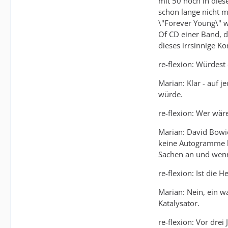
mit 50 noch in diese
schon lange nicht m
\"Forever Young\" w
Of CD einer Band, d
dieses irrsinnige K
re-flexion: Würdest
Marian: Klar - auf 
würde.
re-flexion: Wer wär
Marian: David Bowie
keine Autogramme ha
Sachen an und wenn 
re-flexion: Ist die 
Marian: Nein, ein wa
Katalysator.
re-flexion: Vor drei