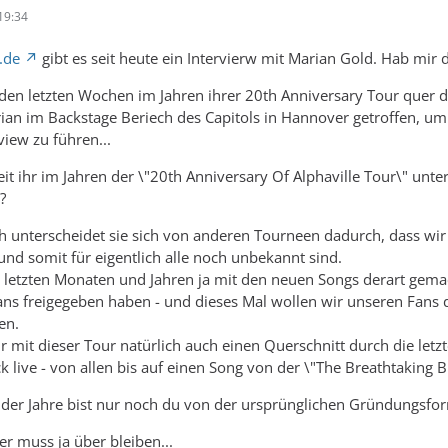
19:34
.de
gibt es seit heute ein Intervierw mit Marian Gold. Hab mir 
n den letzten Wochen im Jahren ihrer 20th Anniversary Tour quer
an im Backstage Beriech des Capitols in Hannover getroffen, um m
view zu führen...
seit ihr im Jahren der \"20th Anniversary Of Alphaville Tour\" un
?
h unterscheidet sie sich von anderen Tourneen dadurch, dass wir g
 und somit für eigentlich alle noch unbekannt sind.
 letzten Monaten und Jahren ja mit den neuen Songs derart gemac
ns freigegeben haben - und dieses Mal wollen wir unseren Fans di
en.
 mit dieser Tour natürlich auch einen Querschnitt durch die letz
k live - von allen bis auf einen Song von der \"The Breathtaking B
e der Jahre bist nur noch du von der ursprünglichen Gründungsform
ner muss ja über bleiben...