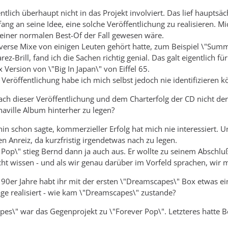
ntlich überhaupt nicht in das Projekt involviert. Das lief haupts
ng an seine Idee, eine solche Veröffentlichung zu realisieren. Mic
iner normalen Best-Of der Fall gewesen wäre.
iverse Mixe von einigen Leuten gehört hatte, zum Beispiel \"Summe
rez-Brill, fand ich die Sachen richtig genial. Das galt eigentlich
Version von \"Big In Japan\" von Eiffel 65.
 Veröffentlichung habe ich mich selbst jedoch nie identifizieren 
 nach dieser Veröffentlichung und dem Charterfolg der CD nicht d
aville Album hinterher zu legen?
in schon sagte, kommerzieller Erfolg hat mich nie interessiert. U
n Anreiz, da kurzfristig irgendetwas nach zu legen.
Pop\" stieg Bernd dann ja auch aus. Er wollte zu seinem Abschlu
ht wissen - und als wir genau darüber im Vorfeld sprachen, wir m
r 90er Jahre habt ihr mit der ersten \"Dreamscapes\" Box etwas 
age realisiert - wie kam \"Dreamscapes\" zustande?
es\" war das Gegenprojekt zu \"Forever Pop\". Letzteres hatte B