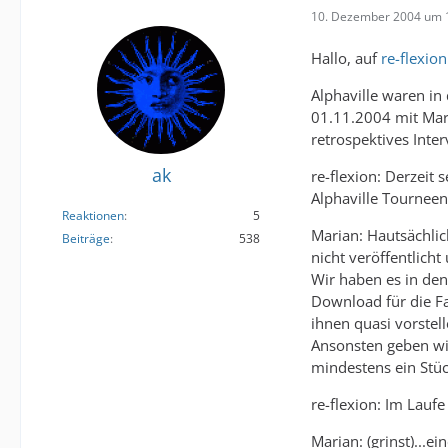
10. Dezember 2004 um 
Hallo, auf
re-flexion
Alphaville waren i
01.11.2004 mit Mari
retrospektives Inter
ak
re-flexion: Derzeit 
Alphaville Tourneen
Reaktionen
5
Marian: Hautsächlic
Beiträge
538
nicht veröffentlicht
Wir haben es in den
Download für die Fa
ihnen quasi vorstell
Ansonsten geben wir
mindestens ein Stüc
re-flexion: Im Lauf
Marian: (grinst)...ei