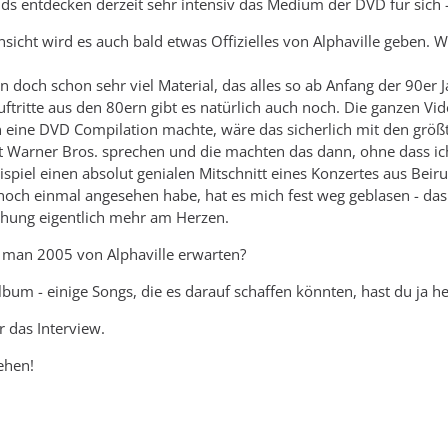
ands entdecken derzeit sehr intensiv das Medium der DVD für sich 
nsicht wird es auch bald etwas Offizielles von Alphaville geben. W
nun doch schon sehr viel Material, das alles so ab Anfang der 90er
ftritte aus den 80ern gibt es natürlich auch noch. Die ganzen Vid
eine DVD Compilation machte, wäre das sicherlich mit den grö
 Warner Bros. sprechen und die machten das dann, ohne dass ich
ispiel einen absolut genialen Mitschnitt eines Konzertes aus Bei
 noch einmal angesehen habe, hat es mich fest weg geblasen - das
chung eigentlich mehr am Herzen.
f man 2005 von Alphaville erwarten?
lbum - einige Songs, die es darauf schaffen könnten, hast du ja h
r das Interview.
ehen!