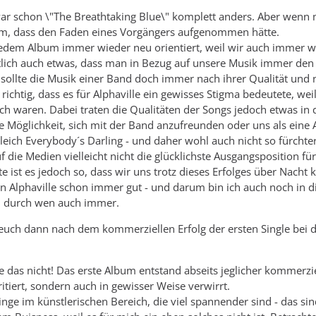
war schon \"The Breathtaking Blue\" komplett anders. Aber wenn 
bum, dass den Faden eines Vorgängers aufgenommen hätte.
edem Album immer wieder neu orientiert, weil wir auch immer wi
tlich auch etwas, dass man in Bezug auf unsere Musik immer den
n sollte die Musik einer Band doch immer nach ihrer Qualität un
h richtig, dass es für Alphaville ein gewisses Stigma bedeutete, we
ch waren. Dabei traten die Qualitäten der Songs jedoch etwas in
ie Möglichkeit, sich mit der Band anzufreunden oder uns als eine
eich Everybody´s Darling - und daher wohl auch nicht so fürchterl
 die Medien vielleicht nicht die glücklichste Ausgangsposition für
e ist es jedoch so, dass wir uns trotz dieses Erfolges über Nacht 
an Alphaville schon immer gut - und darum bin ich auch noch in 
n, durch wen auch immer.
r euch dann nach dem kommerziellen Erfolg der ersten Single be
e das nicht! Das erste Album entstand abseits jeglicher kommer
rritiert, sondern auch in gewisser Weise verwirrt.
Dinge im künstlerischen Bereich, die viel spannender sind - das si