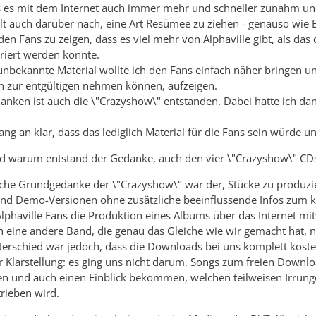
als es mit dem Internet auch immer mehr und schneller zunahm u
lt auch darüber nach, eine Art Resümee zu ziehen - genauso wie B
den Fans zu zeigen, dass es viel mehr von Alphaville gibt, als da
iert werden konnte.
nbekannte Material wollte ich den Fans einfach näher bringen un
n zur entgültigen nehmen können, aufzeigen.
anken ist auch die \"Crazyshow\" entstanden. Dabei hatte ich da
ng an klar, dass das lediglich Material für die Fans sein würde 
nd warum entstand der Gedanke, auch den vier \"Crazyshow\" CDs
iche Grundgedanke der \"Crazyshow\" war der, Stücke zu produzie
nd Demo-Versionen ohne zusätzliche beeinflussende Infos zum ko
lphaville Fans die Produktion eines Albums über das Internet mit
eine andere Band, die genau das Gleiche wie wir gemacht hat, nä
erschied war jedoch, dass die Downloads bei uns komplett koste
 Klarstellung: es ging uns nicht darum, Songs zum freien Download
en und auch einen Einblick bekommen, welchen teilweisen Irrungen
rieben wird.