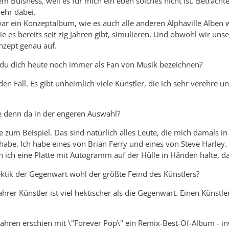
m Buisness, weil es für mich ein eben solches nicht ist. Betrachte
ehr dabei.
ar ein Konzeptalbum, wie es auch alle anderen Alphaville Alben 
ie es bereits seit zig Jahren gibt, simulieren. Und obwohl wir un
onzept genau auf.
 du dich heute noch immer als Fan von Musik bezeichnen?
jeden Fall. Es gibt unheimlich viele Künstler, die ich sehr verehr
e denn da in der engeren Auswahl?
 zum Beispiel. Das sind natürlich alles Leute, die mich damals 
be. Ich habe eines von Brian Ferry und eines von Steve Harley.
ich eine Platte mit Autogramm auf der Hülle in Händen halte, d
Hektik der Gegenwart wohl der größte Feind des Künstlers?
hrer Künstler ist viel hektischer als die Gegenwart. Einen Künstl
 Jahren erschien mit \"Forever Pop\" ein Remix-Best-Of-Album - in