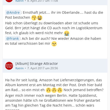
Katrin
8. April 2017 um 11:08
Andre
: Ernsthaft jetzt.... ihr im Oberlande.... hast du die
Post bestochen
Hab schon überlegt zu downloaden aber ist schade ums
Geld. Brrr jetzt hängt die CD auch noch im Logistikzentrum
fest, ich glaub ich werd nicht mehr
Frank
: Ach bei dir auch? Nie wieder Amazon die haben
es total verschissen bei mir
[Album] Strange Attractor
Katrin
7. April 2017 um 20:56
Ha ha ihr seit lustig. Amazon hat Lieferverzögerungen, das
Album kommt erst am Montag mit der Post. Dreh hier bald
am Rad... so ein mist eh
Noch jemand betroffen?
Ärger mich immer noch wegen Berlin. Hatte Spätdienst,
ansonsten hätte ich ne Großaktionen wie früher gestartet
am Tag hin gleichen Tag die Nacht heim... schön wärs