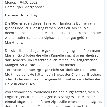
Mopop | 04.05.2002
Hamburger Morgenpost
Heiterer Höhenflug
Die 80er erleben dieser Tage auf Hamburgs Bühnen ein
großes Revival. Dienstag kamen Soft Cell, am 14. Mai
beehren uns die Simple Minds, und vorgestern spielten die
wieder auferstandenen Alphaville in der gut gefüllten
Markthalle.
Die sichtlich in die Jahre gekommenen Jungs um Frontmann
Marian Gold boten die ollen Kamellen nicht originalgetreu
dar, sondern überraschten auch mit neuen, zeitgemäßen
Klängen. So wurde „Big In Japan“ mit modernen
Technobeats unterlegt – gar nicht so übel! Die Licht- und
Multimediaeffekte hätten den Shows der Chemical Brothers
oder Underworld zur Ehre gereicht – und verwandelten die
Halle in eine Disco.
Von stimmlichen Problemen und den aufgesetzten, weil in
Englisch gehaltenen, Ansagen des Sängers aus Münster
einmal abgesehen, lieferten Alphaville einen soliden Gig ab,
der nichts mit einer Oldie-Veranstaltung zu tun hatte.