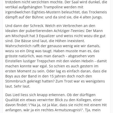
trotzdem nicht verzichten mochte. Der Saal wird dunkel, die
vertikal aufgehängten Trampoline werden mit
irgendwelchen Eighties-Mustern beleuchtet, das Trockeneis
dämpft auf der Bühne: und da sind sie, die 4 alten Jungs.
Und dann der Schreck. Welch ein Verbrechen an den
Idealen der pubertierenden Achtziger-Teenies: Der Mann
am Mischpult hat 3 Equalizer und weiss nicht wozu die gut
sind. Die Bässe sind laut, die Höhen inexistent.
Wahrscheinlich rafft der genauso wenig wie wir damals,
wozu so ein Ding was taugt. Haben musste man es, das
grösste natürlich, was man danach - abgesehen vom
Einstellen lustiger Treppchen mit den vielen Hebeln - damit
machen konnte war egal. So schien es auch gestern im
ersten Moment zu sein. Oder lag es einfach daran, dass die
Boys aus der Band in den 15 Jahren doch noch den
Stimmbruch gekriegt hatten? Zum Trost war es wenigstens
laut. Sehr laut.
Das Lied liess sich knapp erkennen. Ob der dürftigen
Qualität ein etwas verwirrter Blick zu den Kollegen, einer
davon findet: \"Na ja, ist ja klar, dass sie nicht mit einem Hit
anfangen, wär ja ein rechtes Armutszeugnis\". Tja, mein