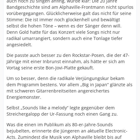
auch noch zu singen anfing, wurde klar: Die 20 Jahre
Bandgeschichte sind am Alphaville-Frontmann nicht spurlos
vorübergegangen. Glücklicherweise galt das nicht für seine
Stimme: Die ist immer noch glockenhell und bewältigt
selbst die hohen Töne – wenn es der Sänger denn will.
Denn Gold hatte für das Konzert viele Songs nicht nur
radikal umarrangiert, sondern auch eine Tonlage tiefer
angesiedelt.
Die passte auch besser zu den Rockstar-Posen, die der 47-
Jährige mit einer Inbrunst einnahm, als hätte er sich am
Vortag seine erste Bon-Jovi-Platte gekauft.
Um so besser, denn die radikale Verjüngungskur bekam
dem Programm bestens. Vor allem „Big in Japan“ glänzte als
mit schweren Gitarrenbreitseiten angereichertes
Energiemonster.
Selbst „Sounds like a melody“ legte gegenüber dem
Streichergalopp der Ur-Fassung noch einen Gang zu.
Was die einen im Publikum als 80-er-Jahre-Sounds
bejubelten, erinnerte die Jüngeren an aktuelle Electronic-
Acts. Zumindest die Musik von Alphaville bleibt bis auf