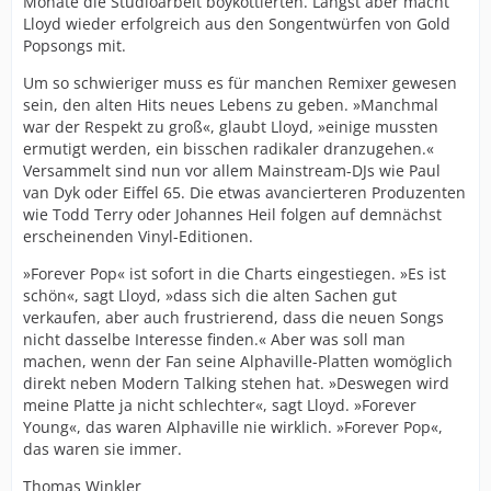
Monate die Studioarbeit boykottierten. Längst aber macht
Lloyd wieder erfolgreich aus den Songentwürfen von Gold
Popsongs mit.
Um so schwieriger muss es für manchen Remixer gewesen
sein, den alten Hits neues Lebens zu geben. »Manchmal
war der Respekt zu groß«, glaubt Lloyd, »einige mussten
ermutigt werden, ein bisschen radikaler dranzugehen.«
Versammelt sind nun vor allem Mainstream-DJs wie Paul
van Dyk oder Eiffel 65. Die etwas avancierteren Produzenten
wie Todd Terry oder Johannes Heil folgen auf demnächst
erscheinenden Vinyl-Editionen.
»Forever Pop« ist sofort in die Charts eingestiegen. »Es ist
schön«, sagt Lloyd, »dass sich die alten Sachen gut
verkaufen, aber auch frustrierend, dass die neuen Songs
nicht dasselbe Interesse finden.« Aber was soll man
machen, wenn der Fan seine Alphaville-Platten womöglich
direkt neben Modern Talking stehen hat. »Deswegen wird
meine Platte ja nicht schlechter«, sagt Lloyd. »Forever
Young«, das waren Alphaville nie wirklich. »Forever Pop«,
das waren sie immer.
Thomas Winkler