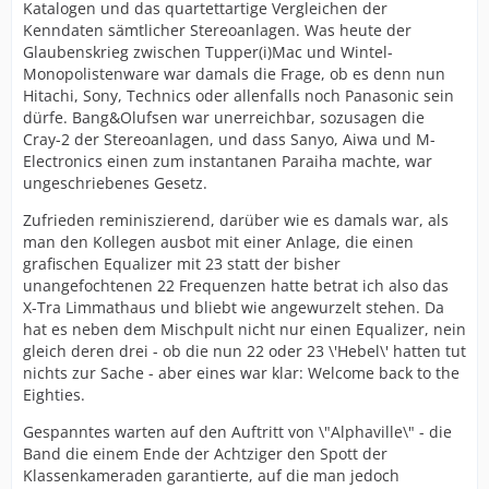
Katalogen und das quartettartige Vergleichen der
Kenndaten sämtlicher Stereoanlagen. Was heute der
Glaubenskrieg zwischen Tupper(i)Mac und Wintel-
Monopolistenware war damals die Frage, ob es denn nun
Hitachi, Sony, Technics oder allenfalls noch Panasonic sein
dürfe. Bang&Olufsen war unerreichbar, sozusagen die
Cray-2 der Stereoanlagen, und dass Sanyo, Aiwa und M-
Electronics einen zum instantanen Paraiha machte, war
ungeschriebenes Gesetz.
Zufrieden reminiszierend, darüber wie es damals war, als
man den Kollegen ausbot mit einer Anlage, die einen
grafischen Equalizer mit 23 statt der bisher
unangefochtenen 22 Frequenzen hatte betrat ich also das
X-Tra Limmathaus und bliebt wie angewurzelt stehen. Da
hat es neben dem Mischpult nicht nur einen Equalizer, nein
gleich deren drei - ob die nun 22 oder 23 \'Hebel\' hatten tut
nichts zur Sache - aber eines war klar: Welcome back to the
Eighties.
Gespanntes warten auf den Auftritt von \"Alphaville\" - die
Band die einem Ende der Achtziger den Spott der
Klassenkameraden garantierte, auf die man jedoch