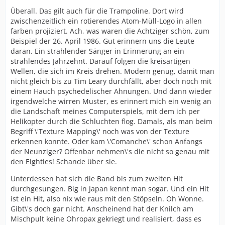
Überall. Das gilt auch für die Trampoline. Dort wird
zwischenzeitlich ein rotierendes Atom-Müll-Logo in allen
farben projiziert. Ach, was waren die Achtziger schön, zum
Beispiel der 26. April 1986. Gut erinnern uns die Leute
daran. Ein strahlender Sänger in Erinnerung an ein
strahlendes Jahrzehnt. Darauf folgen die kreisartigen
Wellen, die sich im Kreis drehen. Modern genug, damit man
nicht gleich bis zu Tim Leary durchfällt, aber doch noch mit
einem Hauch psychedelischer Ahnungen. Und dann wieder
irgendwelche wirren Muster, es erinnert mich ein wenig an
die Landschaft meines Computerspiels, mit dem ich per
Helikopter durch die Schluchten flog. Damals, als man beim
Begriff \'Texture Mapping\' noch was von der Texture
erkennen konnte. Oder kam \'Comanche\' schon Anfangs
der Neunziger? Offenbar nehmen\'s die nicht so genau mit
den Eighties! Schande über sie.
Unterdessen hat sich die Band bis zum zweiten Hit
durchgesungen. Big in Japan kennt man sogar. Und ein Hit
ist ein Hit, also nix wie raus mit den Stöpseln. Oh Wonne.
Gibt\'s doch gar nicht. Anscheinend hat der Knilch am
Mischpult keine Ohropax gekriegt und realisiert, dass es