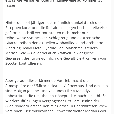
etwas wie Verharren oder gar Langeweile aufkommen zu
lassen.
Hinter dem 44-Jährigen, der männlich dunkel durch die
Strophen kurvt und die Refrains dagegen hoch, ja teilweise
gefährlich schrill vertont, stehen nicht mehr nur
reihenweise Synthesizer. Schlagzeug und elektronische
Gitarre treiben den aktuellen Alphaville-Sound dröhnend in
Richtung Heavy Metal Synthie Pop. Manchmal steuern
Marian Gold & Co. dabei auch kraftvoll in klangliche
Gewässer, die für gewöhnlich die Gewalt-Elektronikern von
Scooter kontrollieren.
Aber gerade dieser lärmende Vortrieb macht die
Atmosphäre der \"Miracle Healing\"-Show aus. Und deshalb
sind \"Big In Japan\" und \"Sounds Like A Melody\",
unbestritten die umjubelten Höhepunkte, auch nicht bloße
Wiederaufführungen vergangener Hits vom Beginn der
80er, sondern erscheinen mit Getöse in unerwarteten Rock-
Versionen. Der musikalische Schwerstarbeiter Marian Gold