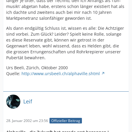
länger je öfter, dass der Techno, den ich Anfangs als \'un-
musik\' abgetan habe, erstens schon länger existiert hat als
ich dachte und zweitens auch bei mir nach 10 Jahren
Marktpenetranz salonfähiger geworden ist.
Als dann endgültig Schluss ist, wissen es alle: Die Achtziger
sind vorbei. Zum Glück? Leider? Spielt keine Rolle, solange
es diese Reservate gibt, können wir getrost in der
Gegenwart leben, wohl wissend, dass es Helden gibt, die
die grossen Errungenschaften und Rohrkrepierer unserer
Pubertät bewahren.
Urs Beeli, Zürich, Oktober 2000
Quelle:
http://www.ursbeeli.ch/alphaville.shtml
Leif
28. Januar 2002 um 23:56
Offizieller Beitrag