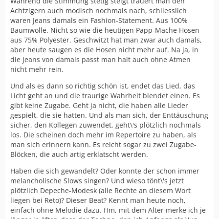
Während die Stimmung stetig steigt trauert man den
Achtzigern auch modisch nochmals nach, schliesslich
waren Jeans damals ein Fashion-Statement. Aus 100%
Baumwolle. Nicht so wie die heutigen Papp-Mache Hosen
aus 75% Polyester. Geschwitzt hat man zwar auch damals,
aber heute saugen es die Hosen nicht mehr auf. Na ja, in
die Jeans von damals passt man halt auch ohne Atmen
nicht mehr rein.
Und als es dann so richtig schön ist, endet das Lied, das
Licht geht an und die traurige Wahrheit blendet einen. Es
gibt keine Zugabe. Geht ja nicht, die haben alle Lieder
gespielt, die sie hatten. Und als man sich, der Enttäuschung
sicher, den Kollegen zuwendet, geht\'s plötzlich nochmals
los. Die scheinen doch mehr im Repertoire zu haben, als
man sich erinnern kann. Es reicht sogar zu zwei Zugabe-
Blöcken, die auch artig erklatscht werden.
Haben die sich gewandelt? Oder konnte der schon immer
melancholische Slows singen? Und wieso tönt\'s jetzt
plötzlich Depeche-Modesk (alle Rechte an diesem Wort
liegen bei Reto)? Dieser Beat? Kennt man heute noch,
einfach ohne Melodie dazu. Hm, mit dem Alter merke ich je