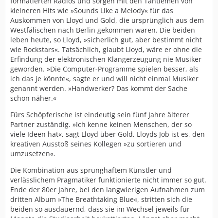
formatierten Radios und sorgen mit den Tantiemen von
kleineren Hits wie »Sounds Like a Melody« für das
Auskommen von Lloyd und Gold, die ursprünglich aus dem
Westfälischen nach Berlin gekommen waren. Die beiden
leben heute, so Lloyd, »sicherlich gut, aber bestimmt nicht
wie Rockstars«. Tatsächlich, glaubt Lloyd, wäre er ohne die
Erfindung der elektronischen Klangerzeugung nie Musiker
geworden. »Die Computer-Programme spielen besser, als
ich das je könnte«, sagte er und will nicht einmal Musiker
genannt werden. »Handwerker? Das kommt der Sache
schon näher.«
Fürs Schöpferische ist eindeutig sein fünf Jahre älterer
Partner zuständig. »Ich kenne keinen Menschen, der so
viele Ideen hat«, sagt Lloyd über Gold, Lloyds Job ist es, den
kreativen Ausstoß seines Kollegen »zu sortieren und
umzusetzen«.
Die Kombination aus sprunghaftem Künstler und
verlässlichem Pragmatiker funktionierte nicht immer so gut.
Ende der 80er Jahre, bei den langwierigen Aufnahmen zum
dritten Album »The Breathtaking Blue«, stritten sich die
beiden so ausdauernd, dass sie im Wechsel jeweils für