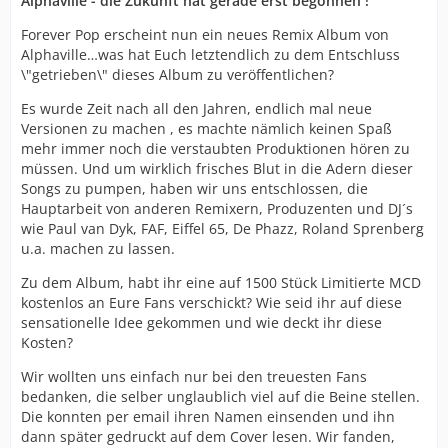
Alphaville - die Zukunft hat gerade erst begonnen !
Forever Pop erscheint nun ein neues Remix Album von
Alphaville…was hat Euch letztendlich zu dem Entschluss
\"getrieben\" dieses Album zu veröffentlichen?
Es wurde Zeit nach all den Jahren, endlich mal neue
Versionen zu machen , es machte nämlich keinen Spaß
mehr immer noch die verstaubten Produktionen hören zu
müssen. Und um wirklich frisches Blut in die Adern dieser
Songs zu pumpen, haben wir uns entschlossen, die
Hauptarbeit von anderen Remixern, Produzenten und DJ´s
wie Paul van Dyk, FAF, Eiffel 65, De Phazz, Roland Sprenberg
u.a. machen zu lassen.
Zu dem Album, habt ihr eine auf 1500 Stück Limitierte MCD
kostenlos an Eure Fans verschickt? Wie seid ihr auf diese
sensationelle Idee gekommen und wie deckt ihr diese
Kosten?
Wir wollten uns einfach nur bei den treuesten Fans
bedanken, die selber unglaublich viel auf die Beine stellen.
Die konnten per email ihren Namen einsenden und ihn
dann später gedruckt auf dem Cover lesen. Wir fanden,