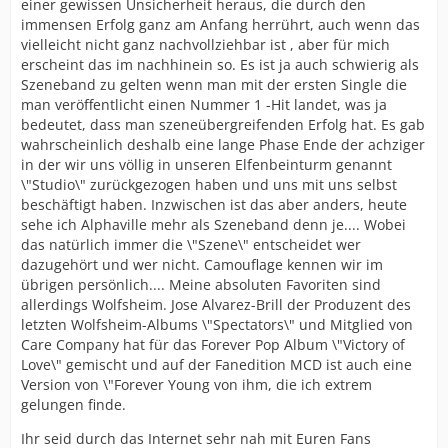
einer gewissen Unsicherheit heraus, die durch den
immensen Erfolg ganz am Anfang herrührt, auch wenn das
vielleicht nicht ganz nachvollziehbar ist , aber für mich
erscheint das im nachhinein so. Es ist ja auch schwierig als
Szeneband zu gelten wenn man mit der ersten Single die
man veröffentlicht einen Nummer 1 -Hit landet, was ja
bedeutet, dass man szeneübergreifenden Erfolg hat. Es gab
wahrscheinlich deshalb eine lange Phase Ende der achziger
in der wir uns völlig in unseren Elfenbeinturm genannt
\"Studio\" zurückgezogen haben und uns mit uns selbst
beschäftigt haben. Inzwischen ist das aber anders, heute
sehe ich Alphaville mehr als Szeneband denn je.... Wobei
das natürlich immer die \"Szene\" entscheidet wer
dazugehört und wer nicht. Camouflage kennen wir im
übrigen persönlich.... Meine absoluten Favoriten sind
allerdings Wolfsheim. Jose Alvarez-Brill der Produzent des
letzten Wolfsheim-Albums \"Spectators\" und Mitglied von
Care Company hat für das Forever Pop Album \"Victory of
Love\" gemischt und auf der Fanedition MCD ist auch eine
Version von \"Forever Young von ihm, die ich extrem
gelungen finde.
Ihr seid durch das Internet sehr nah mit Euren Fans