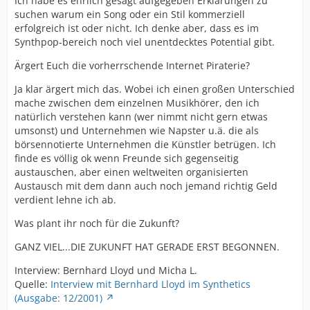
Ich habe es ehrlich gesagt aufgegeben Erklärungen zu
suchen warum ein Song oder ein Stil kommerziell
erfolgreich ist oder nicht. Ich denke aber, dass es im
Synthpop-bereich noch viel unentdecktes Potential gibt.
Ärgert Euch die vorherrschende Internet Piraterie?
Ja klar ärgert mich das. Wobei ich einen großen Unterschied
mache zwischen dem einzelnen Musikhörer, den ich
natürlich verstehen kann (wer nimmt nicht gern etwas
umsonst) und Unternehmen wie Napster u.ä. die als
börsennotierte Unternehmen die Künstler betrügen. Ich
finde es völlig ok wenn Freunde sich gegenseitig
austauschen, aber einen weltweiten organisierten
Austausch mit dem dann auch noch jemand richtig Geld
verdient lehne ich ab.
Was plant ihr noch für die Zukunft?
GANZ VIEL...DIE ZUKUNFT HAT GERADE ERST BEGONNEN.
Interview: Bernhard Lloyd und Micha L.
Quelle:
Interview mit Bernhard Lloyd im Synthetics
(Ausgabe: 12/2001)