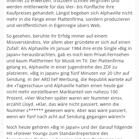
Internet zu erwerben, trotzdem schnell vergriffen und
werden mittlerweile für das Vier- bis Fünffache ihre
Kaufpreises gehandelt. Längst begeben sich Alphaville nicht
mehr in die Fänge einer Plattenfirma, sondern produzieren
und veröffentlichen in Eigenregie übers Web.
So gesehen, beruhte ihr Erfolg immer auf einem
Missverständnis. Vor allem aber gründete er sich auf einen
Zufall: Als Alphaville im Januar 1984 ihre erste Single »Big in
Japan« herausbrachten, gab es noch kein Privat-Fernsehen
und kaum Plattformen für Musik im TV. Der Plattenfirma
gelang es, Alphaville in einer Jugendreihe des ZDF zu
platzieren. »Big in Japan« ging fünf Minuten vor 20 Uhr auf
Sendung. In der ARD lief Werbung, die Republik wartete auf
die »Tagesschau« und Alphaville hatten einen heute gar
nicht mehr vorstellbaren Marktanteil von nahezu 100
Prozent. »Vier Wochen später waren wir Nummer eins«,
erzählt Lloyd. »Klar, das wäre nicht passiert, wenn die
Nummer s****** gewesen wäre. Aber was wäre passiert,
wenn wir fünf nach acht auf Sendung gegangen wären?«
Noch heute gehören »Big in Japan« und der darauf folgende
Hit »Forever Young« zum Standardrepertoire des