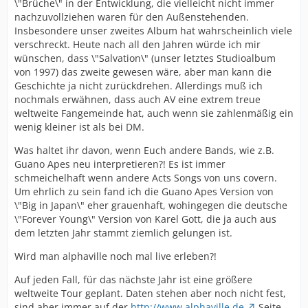
\"Brüche\" in der Entwicklung, die vielleicht nicht immer
nachzuvollziehen waren für den Außenstehenden.
Insbesondere unser zweites Album hat wahrscheinlich viele
verschreckt. Heute nach all den Jahren würde ich mir
wünschen, dass \"Salvation\" (unser letztes Studioalbum
von 1997) das zweite gewesen wäre, aber man kann die
Geschichte ja nicht zurückdrehen. Allerdings muß ich
nochmals erwähnen, dass auch AV eine extrem treue
weltweite Fangemeinde hat, auch wenn sie zahlenmäßig ein
wenig kleiner ist als bei DM.
Was haltet ihr davon, wenn Euch andere Bands, wie z.B.
Guano Apes neu interpretieren?! Es ist immer
schmeichelhaft wenn andere Acts Songs von uns covern.
Um ehrlich zu sein fand ich die Guano Apes Version von
\"Big in Japan\" eher grauenhaft, wohingegen die deutsche
\"Forever Young\" Version von Karel Gott, die ja auch aus
dem letzten Jahr stammt ziemlich gelungen ist.
Wird man alphaville noch mal live erleben?!
Auf jeden Fall, für das nächste Jahr ist eine größere
weltweite Tour geplant. Daten stehen aber noch nicht fest,
sind aber immer auf der
http://www.alphaville.de
Seite