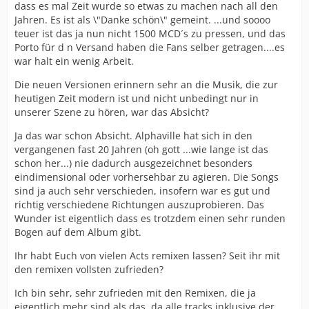
dass es mal Zeit wurde so etwas zu machen nach all den
Jahren. Es ist als \"Danke schön\" gemeint. ...und soooo
teuer ist das ja nun nicht 1500 MCD´s zu pressen, und das
Porto für d n Versand haben die Fans selber getragen....es
war halt ein wenig Arbeit.
Die neuen Versionen erinnern sehr an die Musik, die zur
heutigen Zeit modern ist und nicht unbedingt nur in
unserer Szene zu hören, war das Absicht?
Ja das war schon Absicht. Alphaville hat sich in den
vergangenen fast 20 Jahren (oh gott ...wie lange ist das
schon her...) nie dadurch ausgezeichnet besonders
eindimensional oder vorhersehbar zu agieren. Die Songs
sind ja auch sehr verschieden, insofern war es gut und
richtig verschiedene Richtungen auszuprobieren. Das
Wunder ist eigentlich dass es trotzdem einen sehr runden
Bogen auf dem Album gibt.
Ihr habt Euch von vielen Acts remixen lassen? Seit ihr mit
den remixen vollsten zufrieden?
Ich bin sehr, sehr zufrieden mit den Remixen, die ja
eigentlich mehr sind als das, da alle tracks inklusive der