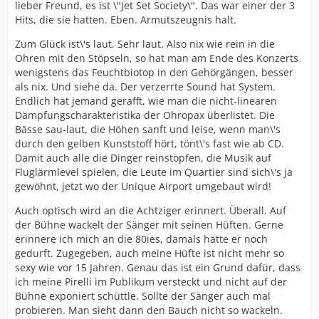
lieber Freund, es ist \"Jet Set Society\". Das war einer der 3
Hits, die sie hatten. Eben. Armutszeugnis halt.
Zum Glück ist\'s laut. Sehr laut. Also nix wie rein in die
Ohren mit den Stöpseln, so hat man am Ende des Konzerts
wenigstens das Feuchtbiotop in den Gehörgängen, besser
als nix. Und siehe da. Der verzerrte Sound hat System.
Endlich hat jemand gerafft, wie man die nicht-linearen
Dämpfungscharakteristika der Ohropax überlistet. Die
Bässe sau-laut, die Höhen sanft und leise, wenn man\'s
durch den gelben Kunststoff hört, tönt\'s fast wie ab CD.
Damit auch alle die Dinger reinstopfen, die Musik auf
Fluglärmlevel spielen, die Leute im Quartier sind sich\'s ja
gewöhnt, jetzt wo der Unique Airport umgebaut wird!
Auch optisch wird an die Achtziger erinnert. Überall. Auf
der Bühne wackelt der Sänger mit seinen Hüften. Gerne
erinnere ich mich an die 80ies, damals hätte er noch
gedurft. Zugegeben, auch meine Hüfte ist nicht mehr so
sexy wie vor 15 Jahren. Genau das ist ein Grund dafür, dass
ich meine Pirelli im Publikum versteckt und nicht auf der
Bühne exponiert schüttle. Sollte der Sänger auch mal
probieren. Man sieht dann den Bauch nicht so wackeln.