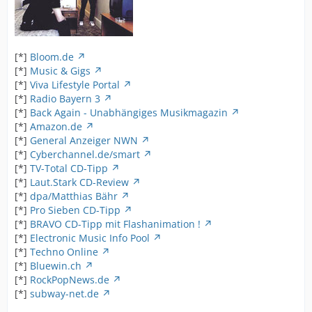
[*]
Bloom.de
[*]
Music & Gigs
[*]
Viva Lifestyle Portal
[*]
Radio Bayern 3
[*]
Back Again - Unabhängiges Musikmagazin
[*]
Amazon.de
[*]
General Anzeiger NWN
[*]
Cyberchannel.de/smart
[*]
TV-Total CD-Tipp
[*]
Laut.Stark CD-Review
[*]
dpa/Matthias Bähr
[*]
Pro Sieben CD-Tipp
[*]
BRAVO CD-Tipp mit Flashanimation !
[*]
Electronic Music Info Pool
[*]
Techno Online
[*]
Bluewin.ch
[*]
RockPopNews.de
[*]
subway-net.de