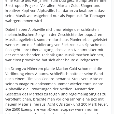
eine Hälfte des vor Jahren zum Duo geschrumpften Berliner
Electropop-Projekts. Vor allem Marian Gold, Sänger und
kreativer Kopf von Alphaville, hat daran zu knabbern, dass
seine Musik weitestgehend nur als Popmusik für Teenager
wahrgenommen wird.
Dabei haben Alphaville nicht nur einige der schönsten
melancholischen Songs in der Geschichte der populären
Musik abgeliefert, sondern durchaus Pionierarbeit geleistet,
wenn es um die Etablierung von Elektronik als Sprache des
Pop geht. Ihre Überzeugung, dass auch Nichtmusiker mit
der entsprechenden Technik gute Musik machen können,
war einst provokativ, hat sich aber heute durchgesetzt.
Im Drang zu Höherem plante Marian Gold schon mal die
Verfilmung eines Albums, schließlich hatte er seine Band
nach einem Film von Godard benannt. Stets versuchte er,
seinem Image zu entkommen. Immer wieder enttäuschte
Alphaville die Erwartungen der Medien. Anstatt den
Gesetzen des Marktes zu folgen und regelmäßig Singles zu
veröffentlichen, brachte man vor drei Jahren eine Box mit
neuem Material heraus. Acht CDs stark und 200 Mark teuer.
Die 2500 Exemplare von »Dreamscapes« waren nur im