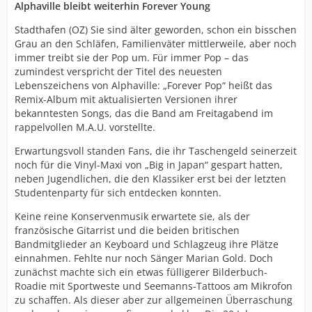
Alphaville bleibt weiterhin Forever Young
Stadthafen (OZ) Sie sind älter geworden, schon ein bisschen
Grau an den Schläfen, Familienväter mittlerweile, aber noch
immer treibt sie der Pop um. Für immer Pop – das
zumindest verspricht der Titel des neuesten
Lebenszeichens von Alphaville: „Forever Pop“ heißt das
Remix-Album mit aktualisierten Versionen ihrer
bekanntesten Songs, das die Band am Freitagabend im
rappelvollen M.A.U. vorstellte.
Erwartungsvoll standen Fans, die ihr Taschengeld seinerzeit
noch für die Vinyl-Maxi von „Big in Japan“ gespart hatten,
neben Jugendlichen, die den Klassiker erst bei der letzten
Studentenparty für sich entdecken konnten.
Keine reine Konservenmusik erwartete sie, als der
französische Gitarrist und die beiden britischen
Bandmitglieder an Keyboard und Schlagzeug ihre Plätze
einnahmen. Fehlte nur noch Sänger Marian Gold. Doch
zunächst machte sich ein etwas fülligerer Bilderbuch-
Roadie mit Sportweste und Seemanns-Tattoos am Mikrofon
zu schaffen. Als dieser aber zur allgemeinen Überraschung