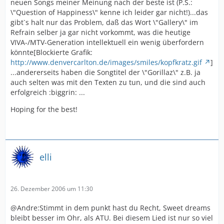
neuen Songs meiner Meinung nach der beste ist (P.S.:
\"Question of Happiness\" kenne ich leider gar nicht!)...das
gibt`s halt nur das Problem, daß das Wort \"Gallery\" im
Refrain selber ja gar nicht vorkommt, was die heutige
VIVA-/MTV-Generation intellektuell ein wenig überfordern
könnte[Blockierte Grafik:
http://www.denvercarlton.de/images/smiles/kopfkratz.gif
]
...andererseits haben die Songtitel der \"Gorillaz\" z.B. ja
auch selten was mit den Texten zu tun, und die sind auch
erfolgreich :biggrin: ...
Hoping for the best!
elli
26. Dezember 2006 um 11:30
@Andre:Stimmt in dem punkt hast du Recht, Sweet dreams
bleibt besser im Ohr, als ATU. Bei diesem Lied ist nur so viel