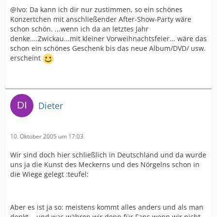
@Ivo: Da kann ich dir nur zustimmen, so ein schönes
Konzertchen mit anschließender After-Show-Party wäre
schon schön. ...wenn ich da an letztes Jahr
denke....Zwickau...mit kleiner Vorweihnachtsfeier... wäre das
schon ein schönes Geschenk bis das neue Album/DVD/ usw.
erscheint
Dieter
10. Oktober 2005 um 17:03
Wir sind doch hier schließlich in Deutschland und da wurde
uns ja die Kunst des Meckerns und des Nörgelns schon in
die Wiege gelegt :teufel:
Aber es ist ja so: meistens kommt alles anders und als man
denkt....und was währen wir denn für Fans wenn wir nicht