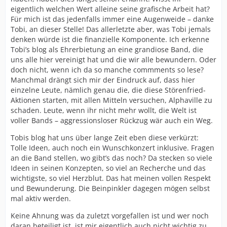
eigentlich welchen Wert alleine seine grafische Arbeit hat?
Für mich ist das jedenfalls immer eine Augenweide – danke
Tobi, an dieser Stelle! Das allerletzte aber, was Tobi jemals
denken würde ist die finanzielle Komponente. Ich erkenne
Tobi’s blog als Ehrerbietung an eine grandiose Band, die
uns alle hier vereinigt hat und die wir alle bewundern. Oder
doch nicht, wenn ich da so manche commments so lese?
Manchmal drängt sich mir der Eindruck auf, dass hier
einzelne Leute, nämlich genau die, die diese Störenfried-
Aktionen starten, mit allen Mitteln versuchen, Alphaville zu
schaden. Leute, wenn ihr nicht mehr wollt, die Welt ist
voller Bands – aggressionsloser Rückzug wär auch ein Weg.
Tobis blog hat uns über lange Zeit eben diese verkürzt:
Tolle Ideen, auch noch ein Wunschkonzert inklusive. Fragen
an die Band stellen, wo gibt’s das noch? Da stecken so viele
Ideen in seinen Konzepten, so viel an Recherche und das
wichtigste, so viel Herzblut. Das hat meinen vollen Respekt
und Bewunderung. Die Beinpinkler dagegen mögen selbst
mal aktiv werden.
Keine Ahnung was da zuletzt vorgefallen ist und wer noch
daran beteiligt ist, ist mir eigentlich auch nicht wichtig zu