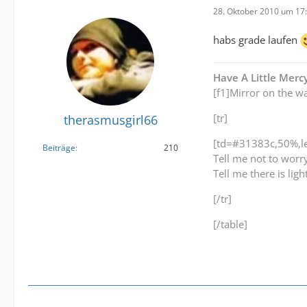
28. Oktober 2010 um 17
habs grade laufen
Have A Little Merc
[f1]Mirror on the wa
[tr]
therasmusgirl66
[td=#31383c,50%,lef
Beiträge
210
Tell me not to worr
Tell me there is lig
[/tr]
[/table]