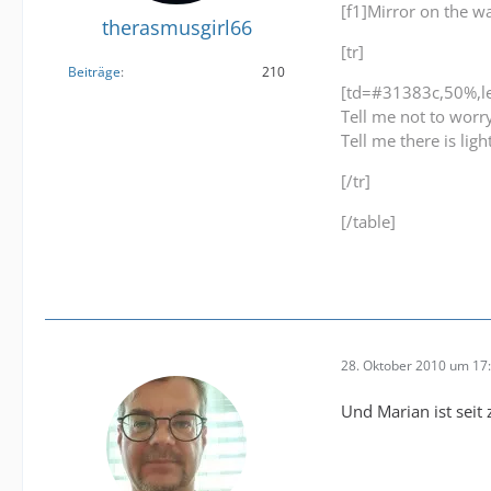
[f1]Mirror on the wa
therasmusgirl66
[tr]
Beiträge
210
[td=#31383c,50%,lef
Tell me not to worr
Tell me there is lig
[/tr]
[/table]
28. Oktober 2010 um 17
Und Marian ist seit