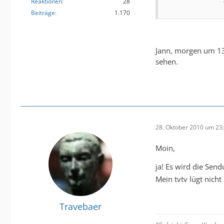
Reaktionen
28
Beiträge
1.170
Jann, morgen um 13:
sehen.
28. Oktober 2010 um 23
Moin,
ja! Es wird die Sen
Mein tvtv lügt nicht 
Travebaer