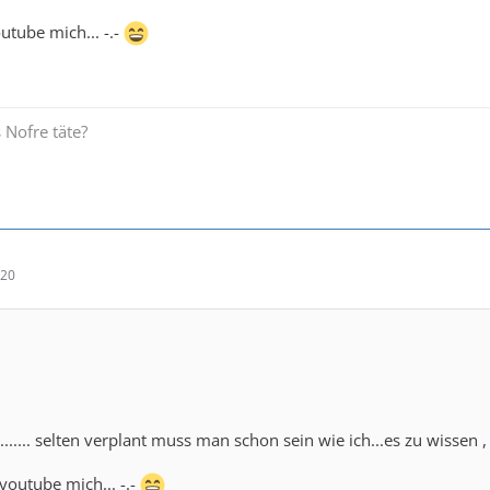
outube mich... -.-
 Nofre täte?
:20
................ selten verplant muss man schon sein wie ich...es zu wi
 youtube mich... -.-