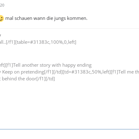
:20
mal schauen wann die jungs kommen.
y
ll..[/f1][table=#31383c,100%,0,left]
t][f1]Tell another story with happy ending
y Keep on pretending[/f1][/td][td=#31383c,50%,left][f1]Tell me t
ht behind the door[/f1][/td]