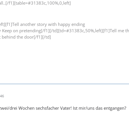
ll..[/f1][table=#31383c,100%,0,left]
t][f1]Tell another story with happy ending
y Keep on pretending[/f1][/td][td=#31383c,50%,left][f1]Tell me t
ht behind the door[/f1][/td]
:46
 zwei/drei Wochen sechsfacher Vater! Ist mir/uns das entgangen?