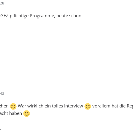
:28
ie GEZ pflichtige Programme, heute schon
:43
sehen
War wirklich ein tolles Interview
vorallem hat die Re
macht haben
y