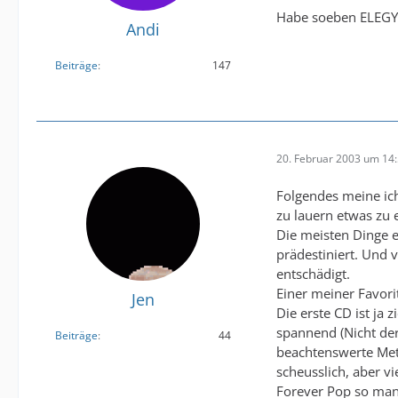
Habe soeben ELEGY g
Andi
Beiträge
147
20. Februar 2003 um 14
Folgendes meine ich
zu lauern etwas zu e
Die meisten Dinge e
prädestiniert. Und v
entschädigt.
Einer meiner Favorit
Jen
Die erste CD ist ja
spannend (Nicht der
Beiträge
44
beachtenswerte Metap
scheusslich, aber vi
Forever Pop so man