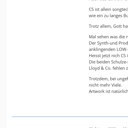
CS ist allein songt
wie ein zu langes B
Trotz allem, Gott ha
Mal sehen was die n
Der Synth-und Produ
anklingenden LOW-
Heisst jetzt nich C
Die beiden Schulze-
Lloyd & Co. fehlen z
Trotzdem, bei ungef
nicht mehr Viele.
Artwork ist natürli