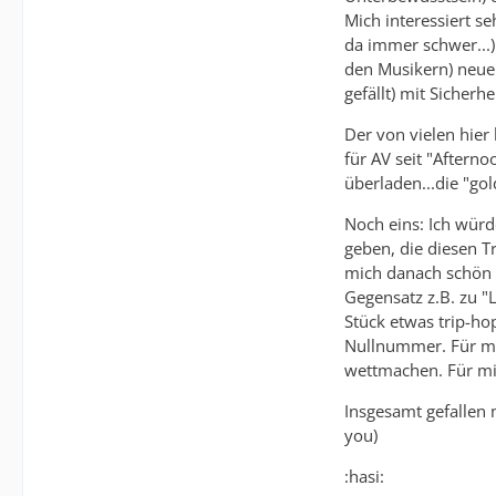
Mich interessiert s
da immer schwer...)
den Musikern) neue
gefällt) mit Sicherhe
Der von vielen hier 
für AV seit "Aftern
überladen...die "go
Noch eins: Ich würd
geben, die diesen T
mich danach schön e
Gegensatz z.B. zu "
Stück etwas trip-hop
Nullnummer. Für mic
wettmachen. Für mi
Insgesamt gefallen m
you)
:hasi: