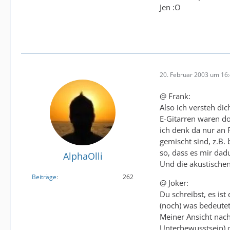
Jen :O
20. Februar 2003 um 16
@ Frank:
Also ich versteh dich
E-Gitarren waren do
ich denk da nur an 
gemischt sind, z.B.
so, dass es mir dadu
AlphaOlli
Und die akustischen
Beiträge
262
@ Joker:
Du schreibst, es ist
(noch) was bedeutet
Meiner Ansicht nach
Unterbewusstsein) d