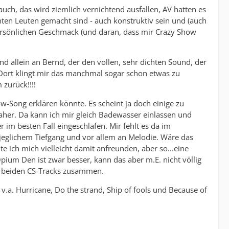
auch, das wird ziemlich vernichtend ausfallen, AV hatten es
ten Leuten gemacht sind - auch konstruktiv sein und (auch
rsönlichen Geschmack (und daran, dass mir Crazy Show
und allein an Bernd, der den vollen, sehr dichten Sound, der
 Dort klingt mir das manchmal sogar schon etwas zu
 zurück!!!!
-Song erklären könnte. Es scheint ja doch einige zu
daher. Da kann ich mir gleich Badewasser einlassen und
im besten Fall eingeschlafen. Mir fehlt es da im
n jeglichem Tiefgang und vor allem an Melodie. Wäre das
te ich mich vielleicht damit anfreunden, aber so...eine
ium Den ist zwar besser, kann das aber m.E. nicht völlig
e beiden CS-Tracks zusammen.
 v.a. Hurricane, Do the strand, Ship of fools und Because of