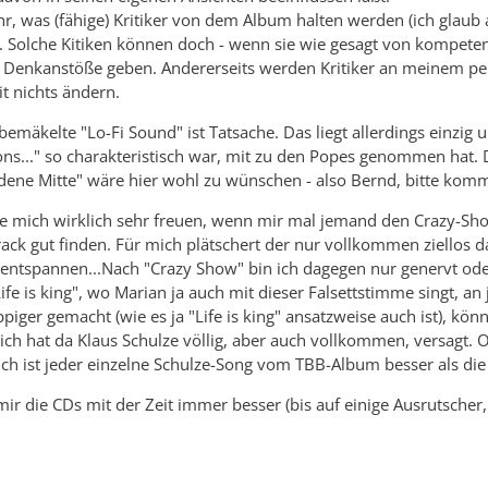
ehr, was (fähige) Kritiker von dem Album halten werden (ich glaub 
. Solche Kitiken können doch - wenn sie wie gesagt von kompeten
 Denkanstöße geben. Andererseits werden Kritiker an meinem pe
it nichts ändern.
bemäkelte "Lo-Fi Sound" ist Tatsache. Das liegt allerdings einzig 
oons..." so charakteristisch war, mit zu den Popes genommen hat.
ldene Mitte" wäre hier wohl zu wünschen - also Bernd, bitte komm
e mich wirklich sehr freuen, wenn mir mal jemand den Crazy-Show
rack gut finden. Für mich plätschert der nur vollkommen ziellos 
ntspannen...Nach "Crazy Show" bin ich dagegen nur genervt oder 
Life is king", wo Marian ja auch mit dieser Falsettstimme singt, a
piger gemacht (wie es ja "Life is king" ansatzweise auch ist), könn
h hat da Klaus Schulze völlig, aber auch vollkommen, versagt. Op
ch ist jeder einzelne Schulze-Song vom TBB-Album besser als di
ir die CDs mit der Zeit immer besser (bis auf einige Ausrutscher,