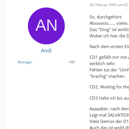
20. Februar 2003 um 02
So, durchgehört.
Alsooooo...... viel
Das "Ding" ist wirk
Wobei ich hier die 
Nach dem ersten Ein
Andi
CD1 gefällt mir mit
Beiträge
147
wirklich sehr.
Fehlen tut der "Umh
"krachig" machen.
CD2, Waiting for th
CD3 halte ich bis au
Aaaaaber, nach dem 
Legt mal SALVATION
Viele Demos der D12
Auch das ist wohl d