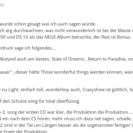
:54
es wurde schon gesagt was ich auch sagen würde.
lich arg durchwachsen, was nicht verwunderlich ist bei der Masse 
DS9 und DS 10 als das NEUE Album betrachte, der Rest ist Bonus.
druck sage ich folgendes....
 Abstand auch am besten, State of Dreams , Return to Paradise, on
auer"...dieser hätte Those wonderful things werden können, wäre
e nu Light, einfach toll, wonderboy auch, Crazyshow ist göttlich, 
f den Schulze song für total überflüssig.
3. song der ersten CD war klar, die Produktion die Produktion....
 ein nach dem CS hören, mehr muss ich dazu net sagen, schade.
 sind in der Tat um Längen besser als die sogenannten fertigen Ve
ie Frage der Produktion.