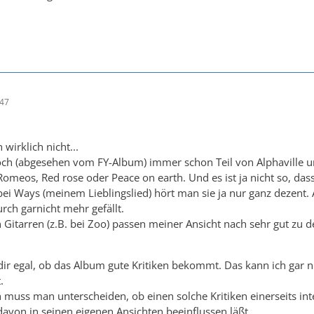
:47
 wirklich nicht...
ch (abgesehen vom FY-Album) immer schon Teil von Alphaville und 
Romeos, Red rose oder Peace on earth. Und es ist ja nicht so, das
 bei Ways (meinem Lieblingslied) hört man sie ja nur ganz dezent.
rch garnicht mehr gefällt.
 Gitarren (z.B. bei Zoo) passen meiner Ansicht nach sehr gut zu 
 dir egal, ob das Album gute Kritiken bekommt. Das kann ich gar n
.
 muss man unterscheiden, ob einen solche Kritiken einerseits in
avon in seinen eigenen Ansichten beeinflussen läßt.