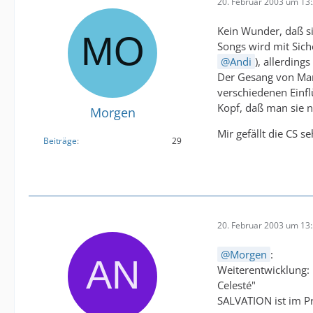
20. Februar 2003 um 13
Kein Wunder, daß si
Songs wird mit Sich
Andi
), allerding
Der Gesang von Mari
verschiedenen Einfl
Kopf, daß man sie n
Morgen
Mir gefällt die CS se
Beiträge
29
20. Februar 2003 um 13
Morgen
:
Weiterentwicklung: 
Celesté"
SALVATION ist im Pr