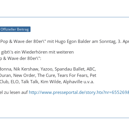
Offizieller Beitrag
- Pop & Wave der 80er\" mit Hugo Egon Balder am Sonntag, 3. Apr
n gibt\'s ein Wiederhören mit weiteren
p & Wave der 80er\":
nna, Nik Kershaw, Yazoo, Spandau Ballet, ABC,
uran, New Order, The Cure, Tears For Fears, Pet
lub, ELO, Talk Talk, Kim Wilde, Alphaville u.v.a.
el zu lesen auf
http://www.presseportal.de/story.htx?nr=655269