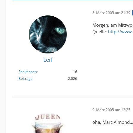
8. März 2005 um 21:39
Morgen, am Mittwoch
Quelle:
http://www.
Leif
Reaktionen
16
Beiträge
2.026
9. März 2005 um 13:25
oha, Marc Almond....h