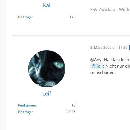
Kai
FSV Zwickau - Wir 
Beiträge
173
8. März 2005 um 17:29
@Any: Na klar doch
Kai
: Nicht nur d
reinschauen.
Leif
Reaktionen
16
Beiträge
2.026