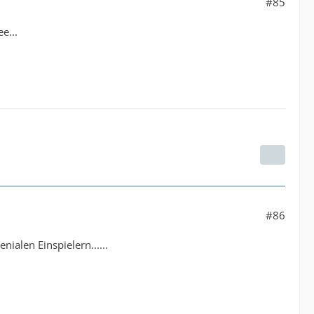
#85
e...
#86
ialen Einspielern......