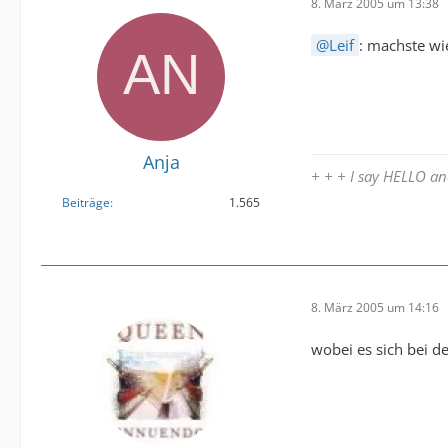
8. März 2005 um 13:38
Leif
: machste wi
Anja
+ + + I say HELLO 
Beiträge
1.565
8. März 2005 um 14:16
wobei es sich bei d