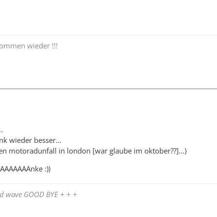
kommen wieder !!!
.
nk wieder besser...
en motoradunfall in london [war glaube im oktober??]...)
AAAAAAAnke :))
and wave GOOD BYE + + +