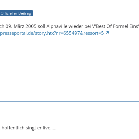
Offizieller Beitrag
 09. März 2005 soll Alphaville wieder bei \"Best Of Formel Eins\"
presseportal.de/story.htx?nr=655497&ressort=5
offentlich singt er live.....