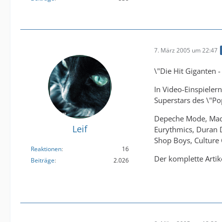
7. März 2005 um 22:47
\"Die Hit Giganten 
In Video-Einspieler
Superstars des \"Po
Depeche Mode, Mado
Leif
Eurythmics, Duran D
Shop Boys, Culture C
Reaktionen
16
Der komplette Artik
Beiträge
2.026