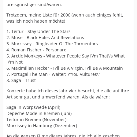
preisgünstiger sind/waren.
Trotzdem, meine Liste für 2006 (wenn auch einiges fehlt,
was ich noch haben möchte)
1. Teitur - Stay Under The Stars
2. Muse - Black Holes And Revelations
3. Morrissey - Ringleader Of The Tormentors
4. Roman Fischer - Personare
5. Arctic Monkeys - Whatever People Say I\'m That\'s What
I\'m Not
6. Maximilian Hecker - I\'ll Be A Virgin, I\'ll Be A Mountain
7. Portugal.The Man - Waiter: \"You Vultures\"
8. Saga - Trust
Konzerte habe ich dieses Jahr vier besucht, die alle auf ihre
Art sehr gut und umwerfend waren. Als da wären:
Saga in Worpswede (April)
Depeche Mode in Bremen (Juni)
Teitur in Bremen (November)
Morrissey in Hamburg (Dezember)
An die ganzen Filme dieses Jahres, die ich alle gesehen