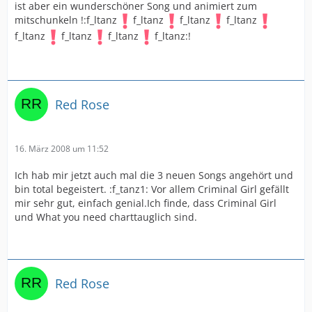
ist aber ein wunderschöner Song und animiert zum
mitschunkeln !:f_ltanz
f_ltanz
f_ltanz
f_ltanz
f_ltanz
f_ltanz
f_ltanz
f_ltanz:!
Red Rose
16. März 2008 um 11:52
Ich hab mir jetzt auch mal die 3 neuen Songs angehört und
bin total begeistert. :f_tanz1: Vor allem Criminal Girl gefällt
mir sehr gut, einfach genial.Ich finde, dass Criminal Girl
und What you need charttauglich sind.
Red Rose