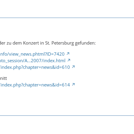
lder zu dem Konzert in St. Petersburg gefunden:
.info/view_news.phtml?ID=7420
/foto_session/A…2007/index.html
u/index.php?chapter=news&id=610
nitt
u/index.php?chapter=news&id=614