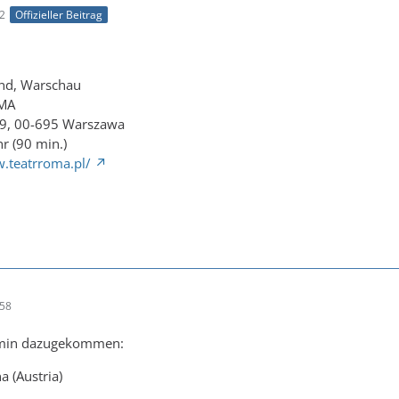
52
Offizieller Beitrag
nd, Warschau
OMA
49, 00-695 Warszawa
r (90 min.)
.teatrroma.pl/
:58
ermin dazugekommen:
a (Austria)