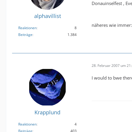
Donauinselfest , Ev
alphavillist
näheres wie immer
Reaktionen
8
Beiträge
1.384
28. Februar 2007 um 21
I would to bwe there
Krapplund
Reaktionen
4
Beiträge
403