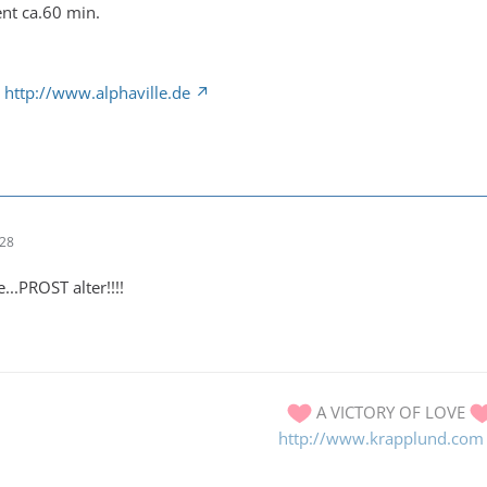
ent ca.60 min.
:
http://www.alphaville.de
:28
...PROST alter!!!!
A VICTORY OF LOVE
http://www.krapplund.com