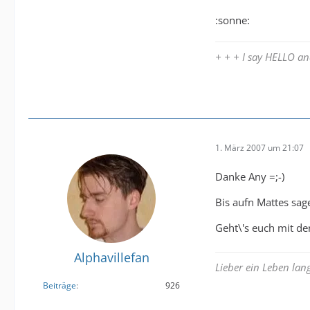
:sonne:
+ + + I say HELLO 
1. März 2007 um 21:07
Danke Any =;-)
Bis aufn Mattes sage
Geht\'s euch mit de
Alphavillefan
Lieber ein Leben la
Beiträge
926