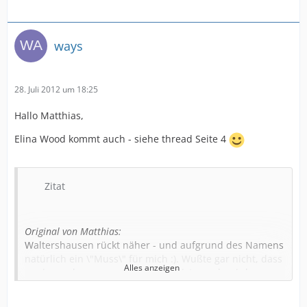
ways
28. Juli 2012 um 18:25
Hallo Matthias,
Elina Wood kommt auch - siehe thread Seite 4
Zitat
Original von Matthias:
Waltershausen rückt näher - und aufgrund des Namens
natürlich ein \"Muss\" für mich :). Wußte gar nicht, dass
Alles anzeigen
- naja, auch wenn es nur ein Dorf ist - nach mir benannt
ist.
Wer hat sich denn angesagt (gem. Forum):