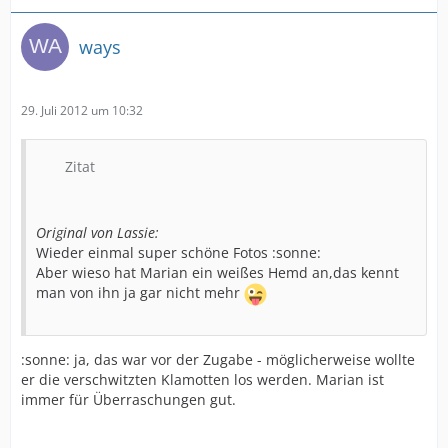
- Richani (2)
- Andre und Bianca
ways
- Martina
- Jarka
- Frank
29. Juli 2012 um 10:32
- Moonboy (überlegt noch)
Wer übernachtet und wo? Waltershausen - da scheint
- Cora (überlegt noch)
nichts zu sein. Eisenach oder Gotha (sind ja in der
- myself und Sandra
Nähe). Gebt mal bitte Bescheid!
Zitat
VG
Original von Lassie:
Matthias
Wieder einmal super schöne Fotos :sonne:
Aber wieso hat Marian ein weißes Hemd an,das kennt
man von ihn ja gar nicht mehr
:sonne: ja, das war vor der Zugabe - möglicherweise wollte
er die verschwitzten Klamotten los werden. Marian ist
immer für Überraschungen gut.