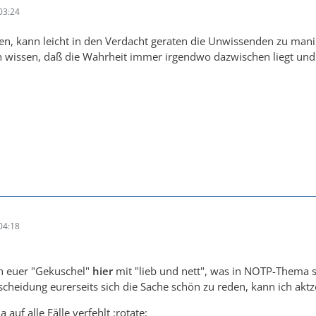
03:24
en, kann leicht in den Verdacht geraten die Unwissenden zu mani
wissen, daß die Wahrheit immer irgendwo dazwischen liegt und s
04:18
ch euer "Gekuschel"
hier
mit "lieb und nett", was in NOTP-Thema st
tscheidung eurerseits sich die Sache schön zu reden, kann ich akt
auf alle Fälle verfehlt :rotate: