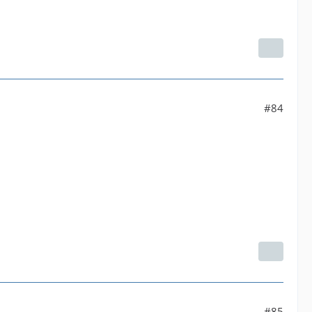
#84
#85