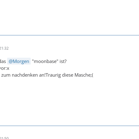
21:32
 das
Morgen
"moonbase" ist?
vor:x
h zum nachdenken an!Traurig diese Masche;(
01:50