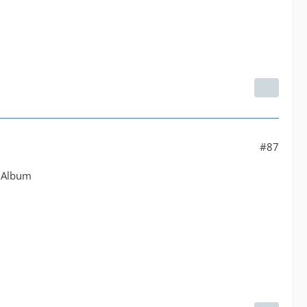
#87
e Album