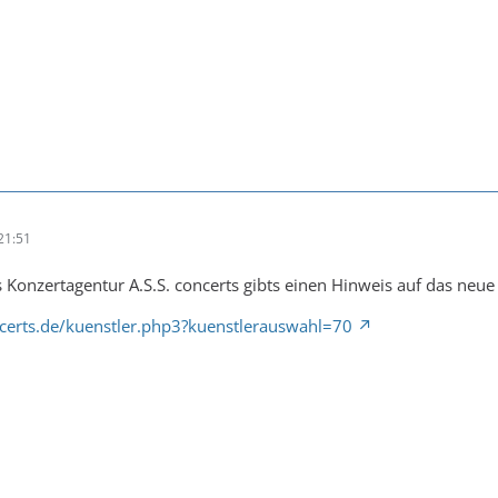
21:51
`s Konzertagentur A.S.S. concerts gibts einen Hinweis auf das neu
certs.de/kuenstler.php3?kuenstlerauswahl=70