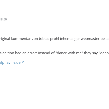
18:50
riginal kommentar von tobias prohl (ehemaliger webmaster bei al
is edition had an error: instead of "dance with me" they say "dan
lphaville.de