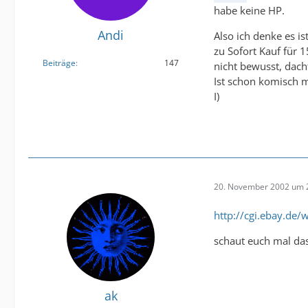
habe keine HP.
Andi
Also ich denke es i
zu Sofort Kauf für 
Beiträge
147
nicht bewusst, dach
Ist schon komisch
I)
20. November 2002 um 
http://cgi.ebay.de
schaut euch mal das
ak