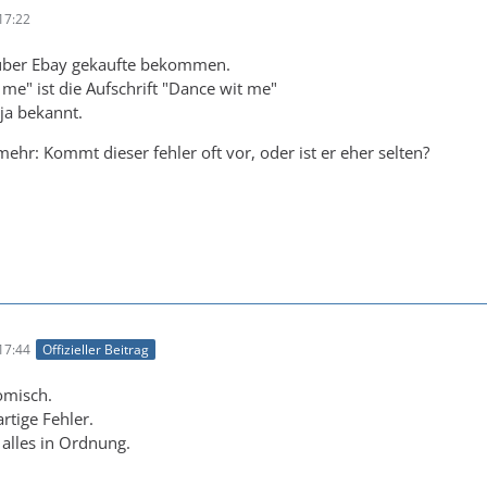
17:22
über Ebay gekaufte bekommen.
 me" ist die Aufschrift "Dance wit me"
 ja bekannt.
mehr: Kommt dieser fehler oft vor, oder ist er eher selten?
17:44
Offizieller Beitrag
omisch.
rtige Fehler.
 alles in Ordnung.