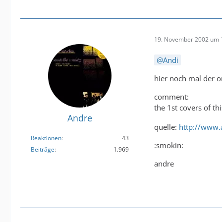
19. November 2002 um 
Andi
hier noch mal der o
comment:
the 1st covers of th
Andre
quelle:
http://www.a
Reaktionen
43
:smokin:
Beiträge
1.969
andre