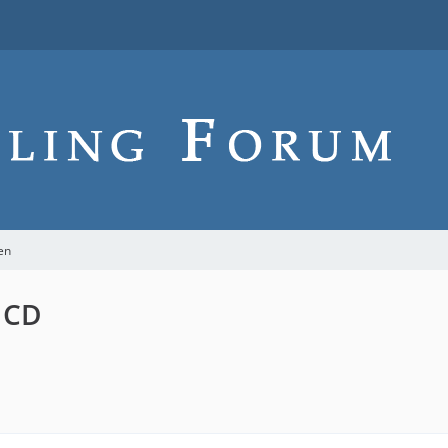
en
 CD