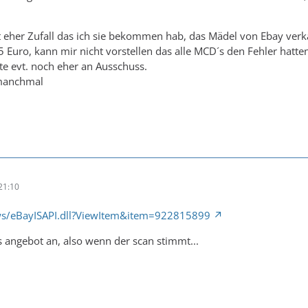
st eher Zufall das ich sie bekommen hab, das Mädel von Ebay ver
15 Euro, kann mir nicht vorstellen das alle MCD´s den Fehler hatt
te evt. noch eher an Ausschuss.
 manchmal
21:10
/ws/eBayISAPI.dll?ViewItem&item=922815899
 angebot an, also wenn der scan stimmt...