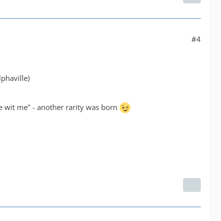
#4
phaville)
ce wit me" - another rarity was born