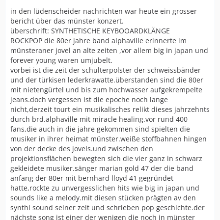
in den lüdenscheider nachrichten war heute ein grosser
bericht über das münster konzert.
überschrift: SYNTHETISCHE KEYBOOARDKLÄNGE
ROCKPOP die 80er jahre band alphaville erinnerte im
münsteraner jovel an alte zeiten ,vor allem big in japan und
forever young waren umjubelt.
vorbei ist die zeit der schulterpolster der schweissbänder
und der türkisen lederkrawatte.überstanden sind die 80er
mit nietengürtel und bis zum hochwasser aufgekrempelte
jeans.doch vergessen ist die epoche noch lange
nicht,derzeit tourt ein musikalisches relikt dieses jahrzehnts
durch brd.alphaville mit miracle healing.vor rund 400
fans,die auch in die jahre gekommen sind spielten die
musiker in ihrer heimat münster.weiße stoffbahnen hingen
von der decke des jovels.und zwischen den
projektionsflächen bewegten sich die vier ganz in schwarz
gekleidete musiker.sänger marian gold 47 der die band
anfang der 80er mit bernhard lloyd 41 gegründet
hatte,rockte zu unvergesslichen hits wie big in japan und
sounds like a melody.mit diesen stücken prägten av den
synthi sound seiner zeit und schrieben pop geschichte.der
nächste song ist einer der wenigen die noch in münster