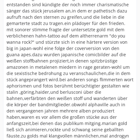
entstanden sind kündigte der noch immer charismatische
sänger das stück jerusalem an,in dem er pathetisch dazu
aufruft nach den sternen zu greifen,und die liebe in die
gemarterte stadt zu tragen.ein plädoyer für den frieden.
mit sonorer stimme fragte der untersetzte gold mit dem
verblichenen hahn-tattoo auf dem altherrenarm "do you
wanna rock?" und stürzte sich in eine härtere version von
big in japan-wohl eine folge der coverversion von den
guana apes.dazu wurden japanische comicbilder auf die
weißen stoffbahnen projiziert,in denen spitzbrüstige
amazonen in metalenen miedern in rage geraten-wohl um
die sexistische bedrohung zu veranschaulichen,die in dem
stück angeprangert wird.bei anderen songs flimmerten wort
aphorismen und fotos berühmt berüchtigter gestalten wie
stalin ,göring,haider,und berlusconi über die
bahnen,verfärbten den weißen stoff und wanderten über
die körper der bandmitglieder.obwohl alphaville auch in
den vergangenen jahren mehrere alben produziert
haben,waren es vor allem die großen stücke aus der
anfangszeit,bei denen das publikum mitging.marian gold
ließ sich animieren,rockte und schwang seine geballten
fäuste.zu golds mal klangvollen männlichen,mal androgyn