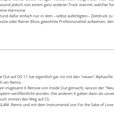
dsound jedoch von einem ganz anderen Track stammt, welcher für 
keine Harmonie.
Grund dafür einfach nur in dem --selbst auferlegten-- Zeitdruck z
chulze oder Rainer Bloss gewohnte Professionalität aufweisen, den
 Out auf DS 11 hat eigentlich gar nix mit den "neuen" Alphaville z
h ein Remix.
en insgesamt 6 Remixe von Inside Out gemacht, wovon der "Neur
lern veröffentlicht wurden. Die anderen 4 galten dann als unverö
uch immer) den Weg auf CS.
SLAM- Remix und mit dem Instrumental von For the Sake of Love 