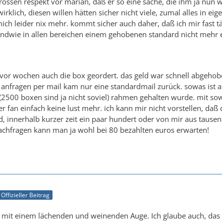
rossen respekt vor marian, daß er so eine sache, die ihm ja nun w
rklich, diesen willen hätten sicher nicht viele, zumal alles in ei
mich leider nix mehr. kommt sicher auch daher, daß ich mir fast t
ndwie in allen bereichen einem gehobenen standard nicht mehr en
vor wochen auch die box geordert. das geld war schnell abgehob
f anfragen per mail kam nur eine standardmail zurück. sowas ist a
(2500 boxen sind ja nicht soviel) rahmen gehalten wurde. mit s
er fan einfach keine lust mehr. ich kann mir nicht vorstellen, daß
ind, innerhalb kurzer zeit ein paar hundert oder von mir aus tau
achfragen kann man ja wohl bei 80 bezahlten euros erwarten!
Offizieller Beitrag
mit einem lächenden und weinenden Auge. Ich glaube auch, das e