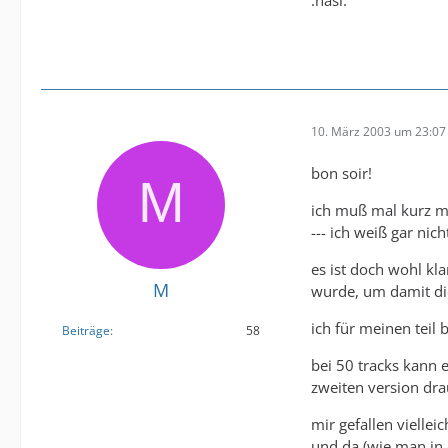
:hasi:
10. März 2003 um 23:07
bon soir!
ich muß mal kurz me
--- ich weiß gar nich
es ist doch wohl kl
M
wurde, um damit di
ich für meinen teil
Beiträge
58
bei 50 tracks kann e
zweiten version dr
mir gefallen vielleic
und da (wie man in 