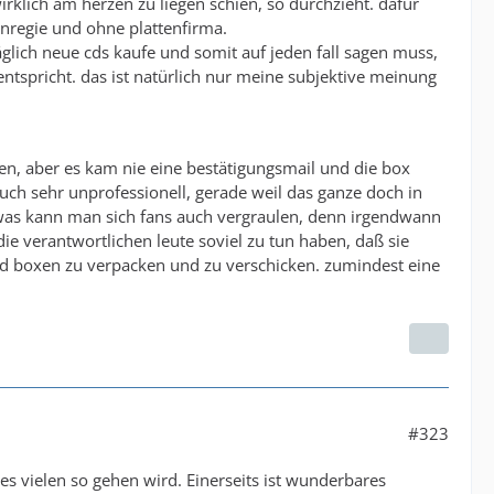
irklich am herzen zu liegen schien, so durchzieht. dafür
genregie und ohne plattenfirma.
äglich neue cds kaufe und somit auf jeden fall sagen muss,
tspricht. das ist natürlich nur meine subjektive meinung
en, aber es kam nie eine bestätigungsmail und die box
uch sehr unprofessionell, gerade weil das ganze doch in
owas kann man sich fans auch vergraulen, denn irgendwann
 die verantwortlichen leute soviel zu tun haben, daß sie
send boxen zu verpacken und zu verschicken. zumindest eine
#323
s vielen so gehen wird. Einerseits ist wunderbares