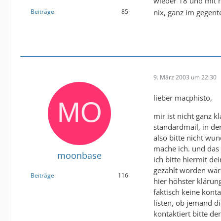
wieder 18 und mit 
nix, ganz im gegente
Beiträge
85
9. März 2003 um 22:30
lieber macphisto,
mir ist nicht ganz k
standardmail, in de
also bitte nicht wun
mache ich. und das m
moonbase
ich bitte hiermit d
gezahlt worden wäre
Beiträge
116
hier höhster klärun
faktisch keine konta
listen, ob jemand di
kontaktiert bitte d