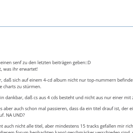
inen senf zu den letzten beiträgen geben::D
t, was ihr erwartet!
ar, daß sich auf einem 4-cd album nicht nur top-nummern befinden 
e charts zu stürmen.
 bin dankbar, daß cs aus 4 cds besteht und nicht aus nur einer mi
s aber auch schon mal passieren, dass da ein titel drauf ist, der e
auf. NA UND?
ht auch nicht alle titel, aber mindestens 15 tracks gefallen mir rich
diesem forum beobachten kann) geschmäcker verschieden sind, dü