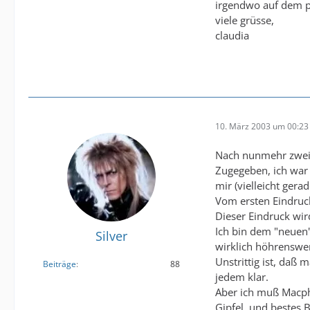
irgendwo auf dem po
viele grüsse,
claudia
10. März 2003 um 00:23
Nach nunmehr zwei 
Zugegeben, ich war 
mir (vielleicht gera
Vom ersten Eindruck
Dieser Eindruck wir
Ich bin dem "neuen"
Silver
wirklich höhrenswe
Unstrittig ist, daß
Beiträge
88
jedem klar.
Aber ich muß Macphis
Gipfel, und bestes B