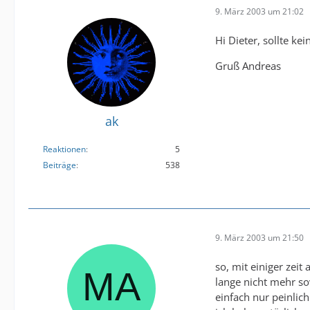
9. März 2003 um 21:02
Hi Dieter, sollte kei
Gruß Andreas
ak
Reaktionen
5
Beiträge
538
9. März 2003 um 21:50
so, mit einiger zei
lange nicht mehr so
einfach nur peinlich