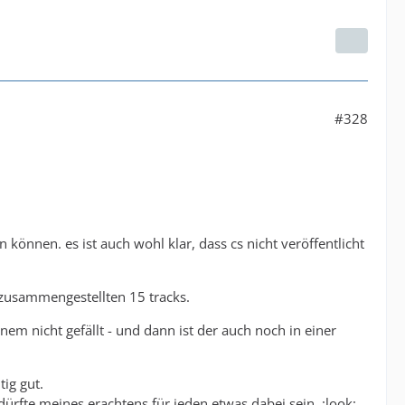
#328
können. es ist auch wohl klar, dass cs nicht veröffentlicht
t zusammengestellten 15 tracks.
inem nicht gefällt - und dann ist der auch noch in einer
tig gut.
rfte meines erachtens für jeden etwas dabei sein. :look: