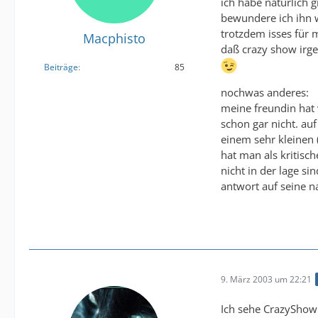
ich habe natürlich g
bewundere ich ihn wi
trotzdem isses für 
Macphisto
daß crazy show irge
Beiträge
85
nochwas anderes:
meine freundin hat 
schon gar nicht. au
einem sehr kleinen 
hat man als kritisch
nicht in der lage s
antwort auf seine n
9. März 2003 um 22:21
Ich sehe CrazyShow 