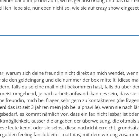
meiner band im proberaum, wo es genauso klang und das darf ein
il ich liebe sie, nur eben nicht so, wie sie auf crazy show eingese
lar, warum sich deine freundin nicht direkt an mich wendet, wenn s
r sie den geldeingang und die nummer der box mitteilt. (diese mail
dern, falls du so eine mail nicht bekommen hast, falls du über den 
eist umgehend, je nach arbeitsaufwand. kann es sein, dass sie ihre
eine freundin, mich bei fragen sehr gern zu kontaktieren (die fra
n! das ist seit 3 jahren mein job bei alphaville). wenn sie nach 
gsbedarf. es kommt nämlich vor, dass ein fax nicht lesbar ist ode
ktmöglichkeit, ausser die angaben der überweisung, die oftmals seh
ese leute kennt oder sie selbst diese nachricht erreicht. grundsätzli
en golden feeling fanclubleiter matthias, mit dem wir eng zusam