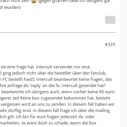
fach nicht sein
(gegen gitarren habe ich übrigens gar
tzt wurden)
#325
ie eine frage hat. intercult versendet nur eine
 ging jedoch nicht über die besteller über den fanclub,
FC bestellt hast!). intercult beantwortet keine fragen, das
 anfrage als 'reply' an die fa. intercult gesendet hat?
gen beantworte ich übrigens auch, wenn vorher keine 80 euro
längerer zeit keine box zugesendet bekommen hat, besteht
r vergessen wird an uns zu senden. in diesem fall haben wir
r dürftig sind. in diesem fall frage ich über die mailing
ch gilt: ich bin für eure fragen jederzeit da. oder
menarbeiten. es wäre doch zu schade, wenn die box