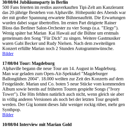
30/08/04 Jubiläumsparty in Berlin
500 Fans feierten im restlos ausverkauften Tipi-Zelt am Kanzleramt
das 20-jährige Bestehen von Alphaville. Höhepunkt des Abends war
der mit großer Spannung erwartete Bühnenauftritt. Die Erwartungen
wurden dabei sogar übertroffen. Im ersten Part dirigierte Rainer
Bloss das Berliner Salon-Orchester zu vier Songs (u.a. "Elegy").
Wenig später bat Marian Kai Hawaii auf die Bühne um erstmals
gemeinsam den Song "Für Dich" zu singen. Weitere Gastmusiker
waren Gabi Becker und Rudy Nielsen. Nach dem zweiteiligen
Konzert erfüllte Marian noch 2 Stunden Autogrammwünsche.
Bilder
17/08/04 Tour: Magdeburg
Alphaville begann die neue Tour am 14. August in Magdeburg.
Man war geladen zum Open-Air-Spektakel "Magdeburger
Ballonglühen 2004". 18.000 weilten zur Zeit des Konzerts auf dem
Festgelände. Marian und Co. boten 5 neue Stücke vom kommenden
Album sowie bereits auf früheren Touren gespielte Songs ("Ivory
Tower"). Die Hits fehlten natürlich auch nicht, wenn gleich sie aber
in völlig anderen Versionen als noch bei der letzten Tour gespielt
werden. Der Gig kommt dieses Jahr weniger rockig rüber, mehr gen
Synthpop.
Bilder
10/08/04 Interview mit Marian Gold