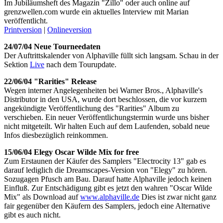
Im Jubiläumsheft des Magazin "Zillo" oder auch online auf
grenzwellen.com wurde ein aktuelles Interview mit Marian
veröffentlicht.
Printversion
|
Onlineversion
24/07/04 Neue Tourneedaten
Der Auftrittskalender von Alphaville füllt sich langsam. Schau in der
Sektion
Live
nach dem Tourupdate.
22/06/04 "Rarities" Release
Wegen interner Angelegenheiten bei Warner Bros., Alphaville's
Distributor in den USA, wurde dort beschlossen, die vor kurzem
angekündigte Veröffentlichung des "Rarities" Album zu
verschieben. Ein neuer Veröffentlichungstermin wurde uns bisher
nicht mitgeteilt. Wir halten Euch auf dem Laufenden, sobald neue
Infos diesbezüglich reinkommen.
15/06/04 Elegy Oscar Wilde Mix for free
Zum Erstaunen der Käufer des Samplers "Electrocity 13" gab es
darauf lediglich die Dreamscapes-Version von "Elegy" zu hören.
Sozugagen Pfusch am Bau. Darauf hatte Alphaville jedoch keinen
Einfluß. Zur Entschädigung gibt es jetzt den wahren "Oscar Wilde
Mix" als Download auf
www.alphaville.de
Dies ist zwar nicht ganz
fair gegenüber den Käufern des Samplers, jedoch eine Alternative
gibt es auch nicht.