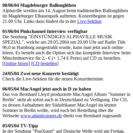
08/06/04 Magdeburger Ballonglühen
Alphaville werden am 14. August beim traditionellen Ballonglühen
im Magdeburger Elbauenpark auftreten. Konzertbeginn ist gegen
21.00 Uhr. Links dazu findest du in der
Live-Sektion
01/06/04 Pinkchannel-Interview verfügbar
Die Sendung "EINSTÜNDIGES ALPHAVILLE MUSIK
SPEZIAL", welche am 29.05.2004 um 20.00 Uhr auf Radio Tide
96,0 in Hamburg ausgestrahlt wurde, kann man jetzt auch online
hören. Es besteht auch die Option sich das komplette Interview beim
Mitschnittservice für 2,- € (+ 1,74 € Porto) auf CD zu bestellen.
[
Online hören
] [
CD bestellen
]
24/05/04 Zwei neue Konzerte bestätigt
Check die Live-Sektion für die neuen Konzerttermine.
06/05/04 MacAngel jetzt auch in D zu haben
Das von Bernhard Lloyd produzierte MacAngel Album "Summer in
Berlin" steht ab sofort auch in Deutschland zu Verfügung. Die CD,
zu dessen Aufnahmen der Südafrikaner MacAngel im letzten
Sommer in Berlin weilte, wird euch bei Bestellung über die
Webseite
www.atlanticpopes.de
direkt von Bernhard zugesandt.
05/05/04 TV-Tipp
In der Sendung "PopXport" auf Deutsche Welle wird am Freitag,