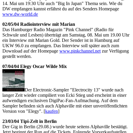
14. Mai um 19:30 Uhr auch "Big In Japan" Thema sein. Wie du
DW empfangen kannst erfährst du auf des Senders Homepage
www.dw-world.de
02/05/04 Radiointerview mit Marian
Das Hamburger Radio Magazin "Pink Channel" (Radio für
Schwule und Lesben) überträgt am Samstag, 08. Mai um 19.00 Uhr
ein Interview mit Marian Gold. Der Sender ist in Hamburg auf
UKW 96.0 zu empfangen. Das Interview soll später auch zum
Download auf der Homepage
www.pinkchannel.net
zur Verfügung
gestellt werden.
07/04/04 Elegy Oscar Wilde Mix
Der Electronic-Sampler "Electrocity 13" wurde nach
langer Zeit wieder compiliert von Ecki Stieg und erscheint in einer
aufwendigen exclusiven DigiPac-Fan-Aufmachung. Auf dem
Sampler befinden sich auch Alphaville mit einer unveröffentlichten
Version von "Elegy". [
kaufen
]
23/03/04 Tipi-Zelt in Berlin
Der Gig in Berlin (29.08.) wurde heute seitens Alphaville bestätigt.
Jetzt beginnt der Run auf die Tickets. Folgende Vorverkaufsstellen