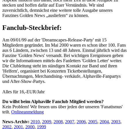
stecken und hoffen dafür auf Euer Verständnis. Wir sind
zuversichtlich, demnächst eine weitere tolle Ausgabe unseres
Fanzines Golden News „ausliefern“ zu können.
Fanclub-Steckbrief:
Am 09/01/99 auf der 'Dreamscapes-Release-Party' mit 15
Mitgliedern gegründet. Im Mai 2000 waren es schon über 100. Fans
aus 6 Ländern, zwischen 13 und 48 Jahren. Einmal jährlich wird das
Fanzine 'Golden News' versandt. Bei wichtigen Ereignissen geben
wir die Informationen mittels des Fanletters 'Golden Letter' weiter.
Die Clubleitung steht im ständigen Kontakt zur Band und ihren
'Helfern', organisiert bei Konzerten Ticketbestellungen,
Übernachtungen, Merchandising- verkäufe, Alphaville-Fanpartys
und After-Show-Partys.
Alles für 16,-EUR/Jahr
Du willst beim Alphaville Fanclub Mitglied werden?
Kein Problem! Wir freuen uns über jeden der unseren 'Fanatismus'
teilt.
Onlineanmeldung
News-Archiv:
2010
,
2009
,
2008
,
2007
,
2006
,
2005
,
2004
,
2003
,
2002
,
2001
,
2000
,
1999