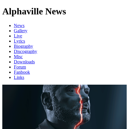
Alphaville News
News
Gallery
Live
Lyrics
Biography
Discography
Misc
Downloads
Forum
Fanbook
Links