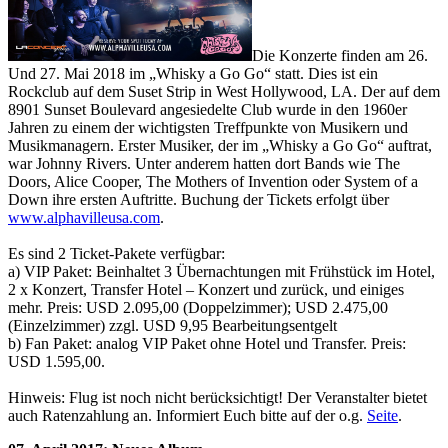
Die Konzerte finden am 26.
Und 27. Mai 2018 im „Whisky a Go Go“ statt. Dies ist ein
Rockclub auf dem Suset Strip in West Hollywood, LA. Der auf dem
8901 Sunset Boulevard angesiedelte Club wurde in den 1960er
Jahren zu einem der wichtigsten Treffpunkte von Musikern und
Musikmanagern. Erster Musiker, der im „Whisky a Go Go“ auftrat,
war Johnny Rivers. Unter anderem hatten dort Bands wie The
Doors, Alice Cooper, The Mothers of Invention oder System of a
Down ihre ersten Auftritte. Buchung der Tickets erfolgt über
www.alphavilleusa.com
.
Es sind 2 Ticket-Pakete verfügbar:
a) VIP Paket: Beinhaltet 3 Übernachtungen mit Frühstück im Hotel,
2 x Konzert, Transfer Hotel – Konzert und zurück, und einiges
mehr. Preis: USD 2.095,00 (Doppelzimmer); USD 2.475,00
(Einzelzimmer) zzgl. USD 9,95 Bearbeitungsentgelt
b) Fan Paket: analog VIP Paket ohne Hotel und Transfer. Preis:
USD 1.595,00.
Hinweis: Flug ist noch nicht berücksichtigt! Der Veranstalter bietet
auch Ratenzahlung an. Informiert Euch bitte auf der o.g.
Seite
.