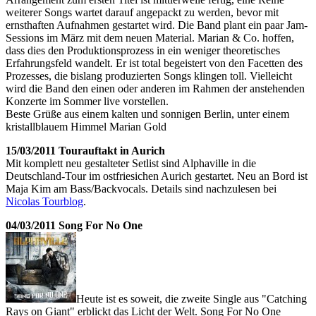
weiterer Songs wartet darauf angepackt zu werden, bevor mit
ernsthaften Aufnahmen gestartet wird. Die Band plant ein paar Jam-
Sessions im März mit dem neuen Material. Marian & Co. hoffen,
dass dies den Produktionsprozess in ein weniger theoretisches
Erfahrungsfeld wandelt. Er ist total begeistert von den Facetten des
Prozesses, die bislang produzierten Songs klingen toll. Vielleicht
wird die Band den einen oder anderen im Rahmen der anstehenden
Konzerte im Sommer live vorstellen.
Beste Grüße aus einem kalten und sonnigen Berlin, unter einem
kristallblauem Himmel Marian Gold
15/03/2011 Tourauftakt in Aurich
Mit komplett neu gestalteter Setlist sind Alphaville in die
Deutschland-Tour im ostfriesichen Aurich gestartet. Neu an Bord ist
Maja Kim am Bass/Backvocals. Details sind nachzulesen bei
Nicolas Tourblog
.
04/03/2011 Song For No One
Heute ist es soweit, die zweite Single aus "Catching
Rays on Giant" erblickt das Licht der Welt. Song For No One