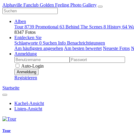
Alphaville Fanclub Golden Feeling Photo Gallery
Alben
Tour
8739
Promotional
63
Behind The Scenes
8
History
64
Wa
8347 Fotos
Entdecken Sie
Schlagworte
0
Suchen
Info
Benachrichtigungen
Am häufigsten angesehen
Am besten bewertet
Neueste Fotos
N
Anmeldung
Auto-Login
Anmeldung
Registrieren
Startseite
Kachel-Ansicht
Listen-Ansicht
Tour