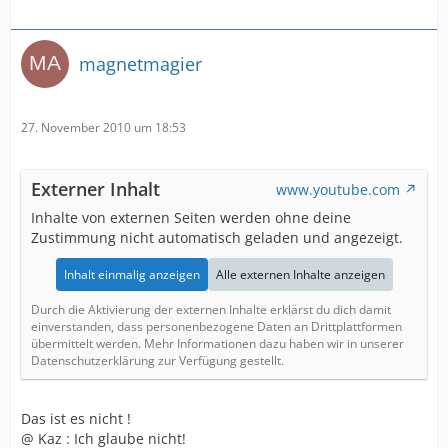
\"VZ\"..............Alphaville..................forever!
Lobeshymnen auf \"Golden Feeling\"............. :biggrin:
magnetmagier
:biggrin: :biggrin: :biggrin:
27. November 2010 um 18:53
Externer Inhalt
www.youtube.com
Inhalte von externen Seiten werden ohne deine
Zustimmung nicht automatisch geladen und angezeigt.
Inhalt einmalig anzeigen
Alle externen Inhalte anzeigen
Durch die Aktivierung der externen Inhalte erklärst du dich damit
einverstanden, dass personenbezogene Daten an Drittplattformen
übermittelt werden. Mehr Informationen dazu haben wir in unserer
Datenschutzerklärung zur Verfügung gestellt.
Das ist es nicht !
@ Kaz : Ich glaube nicht!