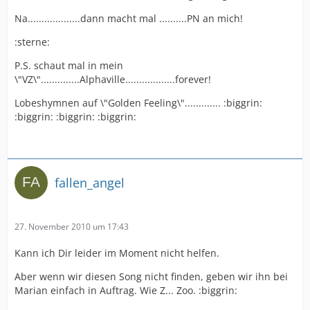
Na...................dann macht mal ..........PN an mich!
:sterne:
P.S. schaut mal in mein
\"VZ\"..............Alphaville..................forever!
Lobeshymnen auf \"Golden Feeling\"............. :biggrin:
:biggrin: :biggrin: :biggrin:
fallen_angel
27. November 2010 um 17:43
Kann ich Dir leider im Moment nicht helfen.
Aber wenn wir diesen Song nicht finden, geben wir ihn bei
Marian einfach in Auftrag. Wie Z... Zoo. :biggrin: