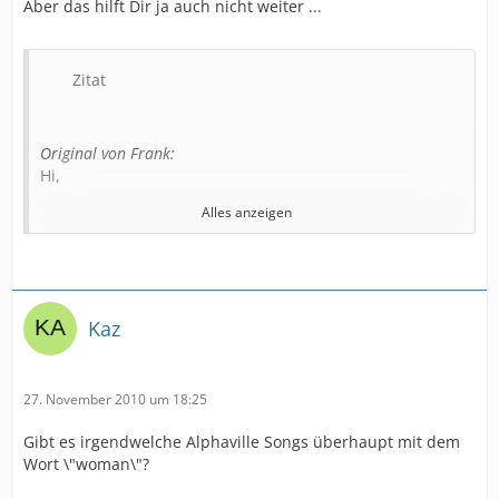
Aber das hilft Dir ja auch nicht weiter ...
Zitat
Original von Frank:
Hi,
Alles anzeigen
hab hier einen neuen Fan! Er sucht einen leicht
mystischen Song, welcher immner wieder das Wort
\"Woman\" umfasst! Ich konnte Ihm nicht weiterhelfen.
\"DS\" und \"CS\" hat er, da isses aber nicht
drauf............... :d_gutefrage:
Kaz
Na...................dann macht mal ..........PN an mich!
27. November 2010 um 18:25
:sterne:
Gibt es irgendwelche Alphaville Songs überhaupt mit dem
Wort \"woman\"?
P.S. schaut mal in mein