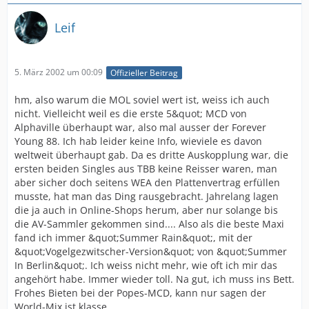
Leif
5. März 2002 um 00:09
Offizieller Beitrag
hm, also warum die MOL soviel wert ist, weiss ich auch
nicht. Vielleicht weil es die erste 5&quot; MCD von
Alphaville überhaupt war, also mal ausser der Forever
Young 88. Ich hab leider keine Info, wieviele es davon
weltweit überhaupt gab. Da es dritte Auskopplung war, die
ersten beiden Singles aus TBB keine Reisser waren, man
aber sicher doch seitens WEA den Plattenvertrag erfüllen
musste, hat man das Ding rausgebracht. Jahrelang lagen
die ja auch in Online-Shops herum, aber nur solange bis
die AV-Sammler gekommen sind.... Also als die beste Maxi
fand ich immer &quot;Summer Rain&quot;, mit der
&quot;Vogelgezwitscher-Version&quot; von &quot;Summer
In Berlin&quot;. Ich weiss nicht mehr, wie oft ich mir das
angehört habe. Immer wieder toll. Na gut, ich muss ins Bett.
Frohes Bieten bei der Popes-MCD, kann nur sagen der
World-Mix ist klasse.