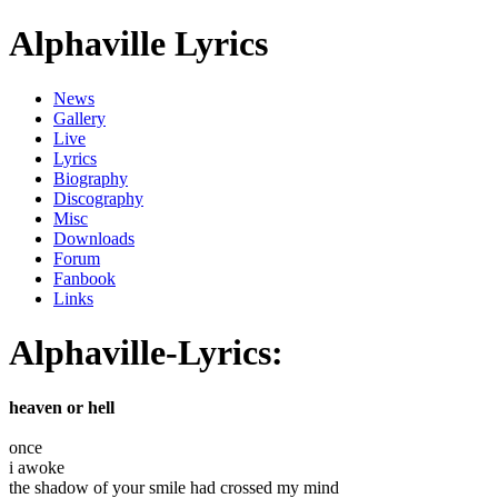
Alphaville Lyrics
News
Gallery
Live
Lyrics
Biography
Discography
Misc
Downloads
Forum
Fanbook
Links
Alphaville-Lyrics:
heaven or hell
once
i awoke
the shadow of your smile had crossed my mind