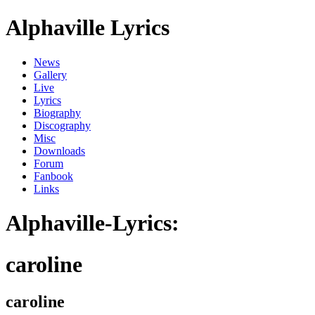
Alphaville Lyrics
News
Gallery
Live
Lyrics
Biography
Discography
Misc
Downloads
Forum
Fanbook
Links
Alphaville-Lyrics:
caroline
caroline