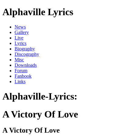
Alphaville Lyrics
News
Gallery
Live
Lyrics
Biography
Discography
Misc
Downloads
Forum
Fanbook
Links
Alphaville-Lyrics:
A Victory Of Love
A Victory Of Love