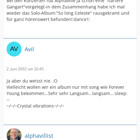
Bei den Konzerten hat Alphaville ja schon eine "härtere
Gangart"vorgelegt-in dem Zusammenhang habe ich mal
wieder das Solo-Album:"So long Celeste" rausgekramt und
für ganz hörenswert befunden!:dance1:
Avil
2. Juni 2002 um 20:45
Ja aber du weisst nie. :O
Vielleicht wollen wir ein album nur mit song wie Forever
Young bekommen...Sehr sehr Langsam...langsam...:sleep:
--
~/~/~Crystal vibrations~/~/~
alphavillist