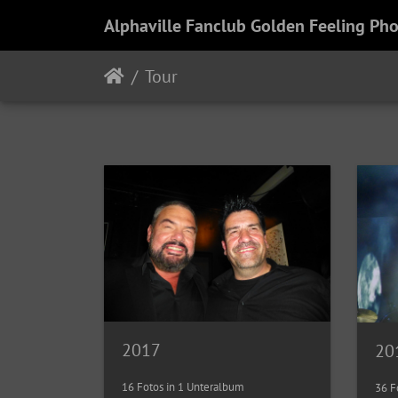
Alphaville Fanclub Golden Feeling Pho
Tour
2017
20
16 Fotos in 1 Unteralbum
36 F