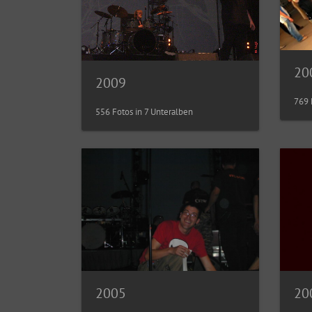
20
2009
769 
556 Fotos in 7 Unteralben
2005
20