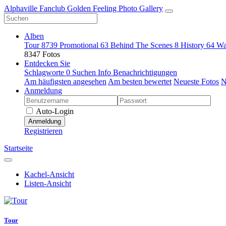
Alphaville Fanclub Golden Feeling Photo Gallery
Alben
Tour
8739
Promotional
63
Behind The Scenes
8
History
64
Wa
8347 Fotos
Entdecken Sie
Schlagworte
0
Suchen
Info
Benachrichtigungen
Am häufigsten angesehen
Am besten bewertet
Neueste Fotos
N
Anmeldung
Auto-Login
Anmeldung
Registrieren
Startseite
Kachel-Ansicht
Listen-Ansicht
Tour