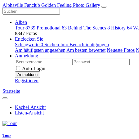
Alphaville Fanclub Golden Feeling Photo Gallery
Alben
Tour
8739
Promotional
63
Behind The Scenes
8
History
64
Wa
8347 Fotos
Entdecken Sie
Schlagworte
0
Suchen
Info
Benachrichtigungen
Am häufigsten angesehen
Am besten bewertet
Neueste Fotos
N
Anmeldung
Auto-Login
Anmeldung
Registrieren
Startseite
Kachel-Ansicht
Listen-Ansicht
Tour