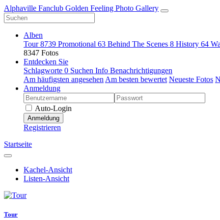
Alphaville Fanclub Golden Feeling Photo Gallery
Alben
Tour
8739
Promotional
63
Behind The Scenes
8
History
64
Wa
8347 Fotos
Entdecken Sie
Schlagworte
0
Suchen
Info
Benachrichtigungen
Am häufigsten angesehen
Am besten bewertet
Neueste Fotos
N
Anmeldung
Auto-Login
Anmeldung
Registrieren
Startseite
Kachel-Ansicht
Listen-Ansicht
Tour