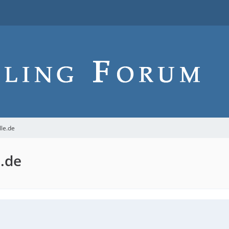
lle.de
e.de