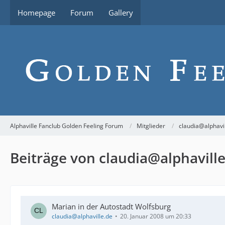
Homepage
Forum
Gallery
Alphaville Fanclub Golden Feeling Forum
Mitglieder
claudia@alphavi
Beiträge von claudia@alphavill
Marian in der Autostadt Wolfsburg
claudia@alphaville.de
20. Januar 2008 um 20:33