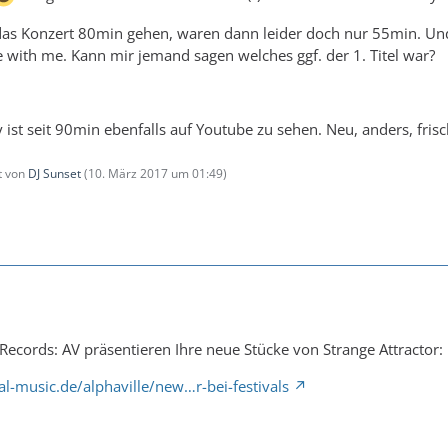
e das Konzert 80min gehen, waren dann leider doch nur 55min. Un
e with me. Kann mir jemand sagen welches ggf. der 1. Titel war?
y ist seit 90min ebenfalls auf Youtube zu sehen. Neu, anders, fris
zt von
DJ Sunset
(
10. März 2017 um 01:49
)
Records: AV präsentieren Ihre neue Stücke von Strange Attractor:
l-music.de/alphaville/new…r-bei-festivals