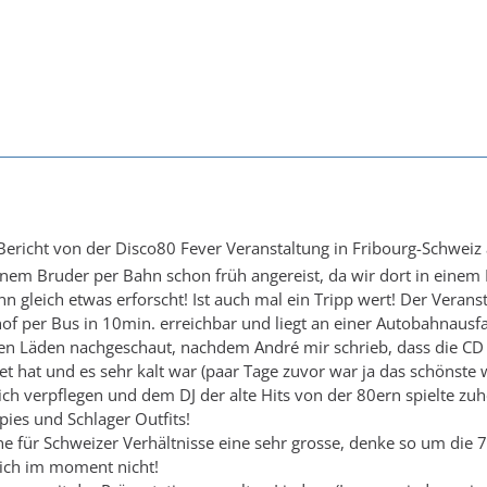
ericht von der Disco80 Fever Veranstaltung in Fribourg-Schweiz
inem Bruder per Bahn schon früh angereist, da wir dort in einem
n gleich etwas erforscht! Ist auch mal ein Tripp wert! Der Veran
f per Bus in 10min. erreichbar und liegt an einer Autobahnausfa
n Läden nachgeschaut, nachdem André mir schrieb, dass die CD in
 hat und es sehr kalt war (paar Tage zuvor war ja das schönste 
h verpflegen und dem DJ der alte Hits von der 80ern spielte zuhö
pies und Schlager Outfits!
ine für Schweizer Verhältnisse eine sehr grosse, denke so um die 
 ich im moment nicht!