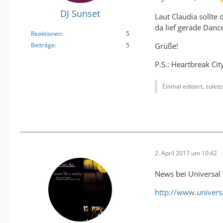
DJ Sunset
Laut Claudia sollt
da lief gerade Danc
Reaktionen
5
Grüße!
Beiträge
5
P.S.: Heartbreak Cit
Einmal editiert, zulet
2. April 2017 um 10:42
News bei Universal 
http://www.universa