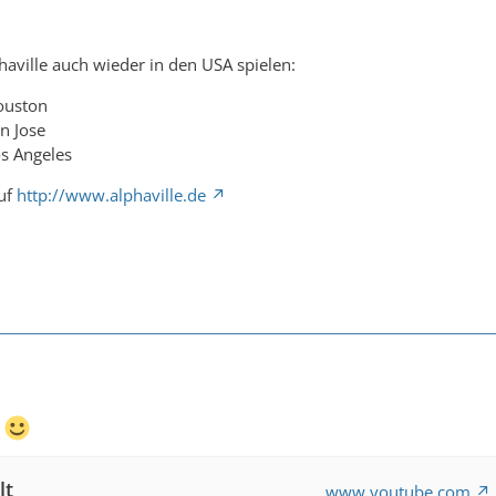
aville auch wieder in den USA spielen:
ouston
n Jose
os Angeles
auf
http://www.alphaville.de
e
lt
www.youtube.com