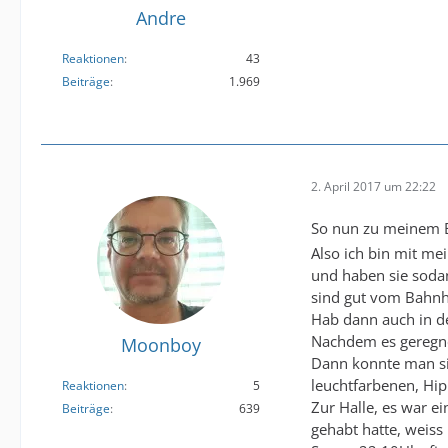
Andre
Reaktionen
43
Beiträge
1.969
2. April 2017 um 22:22
So nun zu meinem B
Also ich bin mit me
und haben sie sodan
sind gut vom Bahnho
Hab dann auch in de
Nachdem es geregnet
Moonboy
Dann konnte man sic
leuchtfarbenen, Hip
Reaktionen
5
Zur Halle, es war e
Beiträge
639
gehabt hatte, weiss