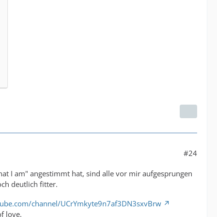
#24
hat I am" angestimmt hat, sind alle vor mir aufgesprungen
h deutlich fitter.
tube.com/channel/UCrYmkyte9n7af3DN3sxvBrw
f love.