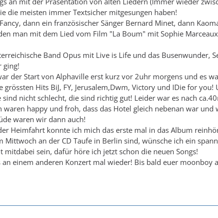
s an mit der Präsentation von alten Liedern (Immer wieder zwisch
die die meisten immer Textsicher mitgesungen haben!
ancy, dann ein französischer Sänger Bernard Minet, dann Kaoma mi
den man mit dem Lied vom Film "La Boum" mit Sophie Marceaux k
terreichische Band Opus mit Live is Life und das Busenwunder, 
 ging!
ar der Start von Alphaville erst kurz vor 2uhr morgens und es 
e grössten Hits BiJ, FY, Jerusalem,Dwm, Victory und IDie for you!
e sind nicht schlecht, die sind richtig gut! Leider war es nach ca
 waren happy und froh, dass das Hotel gleich nebenan war und wir
üde waren wir dann auch!
er Heimfahrt konnte ich mich das erste mal in das Album reinhö
 Mittwoch an der CD Taufe in Berlin sind, wünsche ich ein span
t mitdabei sein, dafür höre ich jetzt schon die neuen Songs!
s an einem anderen Konzert mal wieder! Bis bald euer moonboy a