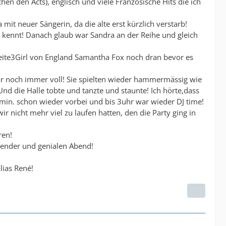
en den Acts), englisch und viele Französische Hits die ich
t neuer Sängerin, da die alte erst kürzlich verstarb!
ennt! Danach glaub war Sandra an der Reihe und gleich
Seite3Girl von England Samantha Fox noch dran bevor es
war noch immer voll! Sie spielten wieder hammermässig wie
 Und die Halle tobte und tanzte und staunte! Ich hörte,dass
.40min. schon wieder vorbei und bis 3uhr war wieder DJ time!
 nicht mehr viel zu laufen hatten, den die Party ging in
ren!
nender und genialen Abend!
lias René!