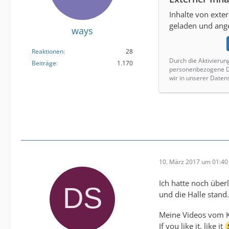
Inhalte von ext
geladen und ange
ways
Reaktionen
28
Durch die Aktivierun
Beiträge
1.170
personenbezogene Da
wir in unserer Daten
10. März 2017 um 01:40
Ich hatte noch über
und die Halle stand
Meine Videos vom Kon
If you like it, like it