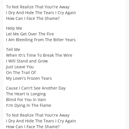
To Not Realize That You\'re Away
I Dry And Hide The Tears I Cry Again
How Can I Face The Shame?
Help Me
Let Me Get Over The Fire
I Am Bleeding From The Bitter Years
Tell Me
When It\'s Time To Break The Wire
I Will Stand and Grow
Just Leave You
On The Trail Of
My Love\'s Frozen Tears
Cause I Can\'t See Another Day
The Heart Is Longing
Blind For You In Vain
I\'m Dying In The Flame
To Not Realize That You\'re Away
I Dry And Hide The Tears I Cry Again
How Can I Face The Shame?