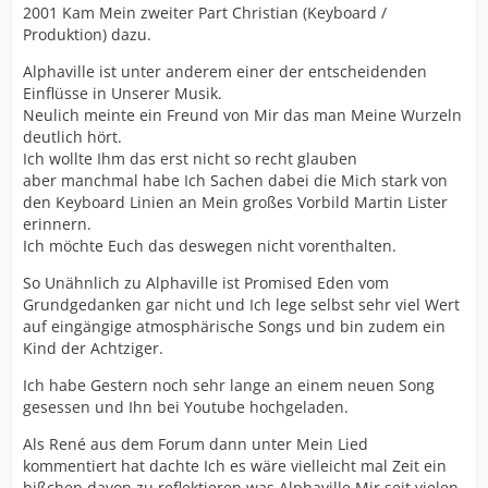
2001 Kam Mein zweiter Part Christian (Keyboard /
Produktion) dazu.
Alphaville ist unter anderem einer der entscheidenden
Einflüsse in Unserer Musik.
Neulich meinte ein Freund von Mir das man Meine Wurzeln
deutlich hört.
Ich wollte Ihm das erst nicht so recht glauben
aber manchmal habe Ich Sachen dabei die Mich stark von
den Keyboard Linien an Mein großes Vorbild Martin Lister
erinnern.
Ich möchte Euch das deswegen nicht vorenthalten.
So Unähnlich zu Alphaville ist Promised Eden vom
Grundgedanken gar nicht und Ich lege selbst sehr viel Wert
auf eingängige atmosphärische Songs und bin zudem ein
Kind der Achtziger.
Ich habe Gestern noch sehr lange an einem neuen Song
gesessen und Ihn bei Youtube hochgeladen.
Als René aus dem Forum dann unter Mein Lied
kommentiert hat dachte Ich es wäre vielleicht mal Zeit ein
bißchen davon zu reflektieren was Alphaville Mir seit vielen