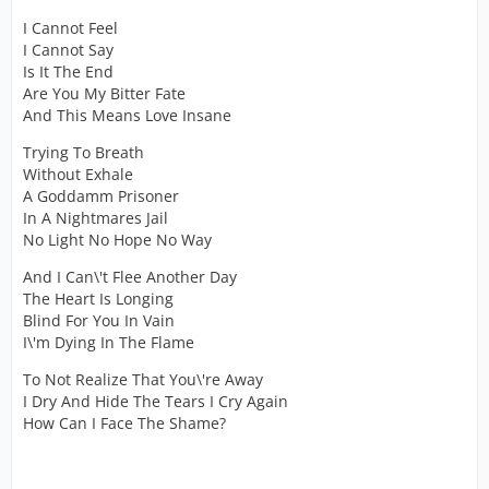
I Cannot Feel
I Cannot Say
Is It The End
Are You My Bitter Fate
And This Means Love Insane
Trying To Breath
Without Exhale
A Goddamm Prisoner
In A Nightmares Jail
No Light No Hope No Way
And I Can\'t Flee Another Day
The Heart Is Longing
Blind For You In Vain
I\'m Dying In The Flame
To Not Realize That You\'re Away
I Dry And Hide The Tears I Cry Again
How Can I Face The Shame?