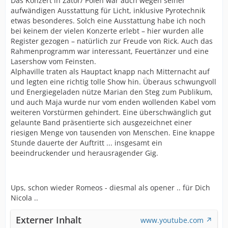
Das Konzert in Zator/ Polen war auch wegen seiner
aufwändigen Ausstattung für Licht, inklusive Pyrotechnik
etwas besonderes. Solch eine Ausstattung habe ich noch
bei keinem der vielen Konzerte erlebt – hier wurden alle
Register gezogen – natürlich zur Freude von Rick. Auch das
Rahmenprogramm war interessant, Feuertänzer und eine
Lasershow vom Feinsten.
Alphaville traten als Hauptact knapp nach Mitternacht auf
und legten eine richtig tolle Show hin. Überaus schwungvoll
und Energiegeladen nütze Marian den Steg zum Publikum,
und auch Maja wurde nur vom enden wollenden Kabel vom
weiteren Vorstürmen gehindert. Eine überschwänglich gut
gelaunte Band präsentierte sich ausgezeichnet einer
riesigen Menge von tausenden von Menschen. Eine knappe
Stunde dauerte der Auftritt ... insgesamt ein
beeindruckender und herausragender Gig.
Ups, schon wieder Romeos - diesmal als opener .. für Dich
Nicola ..
Externer Inhalt
www.youtube.com