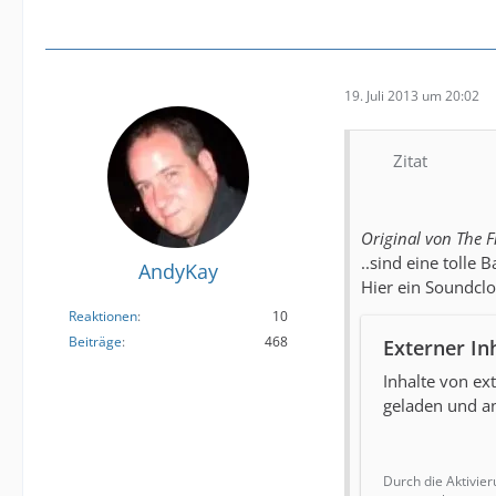
19. Juli 2013 um 20:02
Zitat
Original von The F
..sind eine tolle 
AndyKay
Hier ein Soundcl
Reaktionen
10
Beiträge
468
Externer In
Inhalte von e
geladen und an
Durch die Aktivier