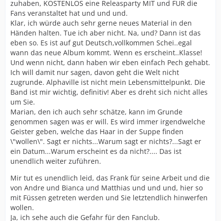
zuhaben, KOSTENLOS eine Releasparty MIT und FÜR die
Fans veranstaltet hat und und und.
Klar, ich würde auch sehr gerne neues Material in den
Händen halten. Tue ich aber nicht. Na, und? Dann ist das
eben so. Es ist auf gut Deutsch,vollkommen Schei..egal
wann das neue Album kommt. Wenn es erscheint..Klasse!
Und wenn nicht, dann haben wir eben einfach Pech gehabt.
Ich will damit nur sagen, davon geht die Welt nicht
zugrunde. Alphaville ist nicht mein Lebensmittelpunkt. Die
Band ist mir wichtig, definitiv! Aber es dreht sich nicht alles
um Sie.
Marian, den ich auch sehr schätze, kann im Grunde
genommen sagen was er will. Es wird immer irgendwelche
Geister geben, welche das Haar in der Suppe finden
\"wollen\". Sagt er nichts...Warum sagt er nichts?...Sagt er
ein Datum...Warum erscheint es da nicht?.... Das ist
unendlich weiter zuführen.
Mir tut es unendlich leid, das Frank für seine Arbeit und die
von Andre und Bianca und Matthias und und und, hier so
mit Füssen getreten werden und Sie letztendlich hinwerfen
wollen.
Ja, ich sehe auch die Gefahr für den Fanclub.