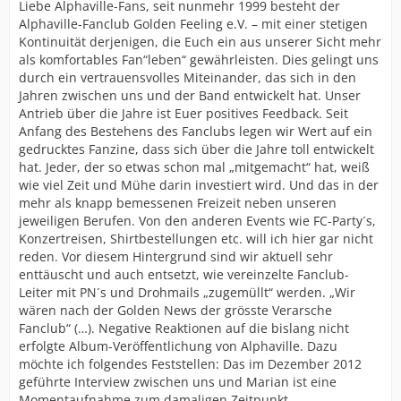
Liebe Alphaville-Fans, seit nunmehr 1999 besteht der
Alphaville-Fanclub Golden Feeling e.V. – mit einer stetigen
Kontinuität derjenigen, die Euch ein aus unserer Sicht mehr
als komfortables Fan“leben“ gewährleisten. Dies gelingt uns
durch ein vertrauensvolles Miteinander, das sich in den
Jahren zwischen uns und der Band entwickelt hat. Unser
Antrieb über die Jahre ist Euer positives Feedback. Seit
Anfang des Bestehens des Fanclubs legen wir Wert auf ein
gedrucktes Fanzine, dass sich über die Jahre toll entwickelt
hat. Jeder, der so etwas schon mal „mitgemacht“ hat, weiß
wie viel Zeit und Mühe darin investiert wird. Und das in der
mehr als knapp bemessenen Freizeit neben unseren
jeweiligen Berufen. Von den anderen Events wie FC-Party´s,
Konzertreisen, Shirtbestellungen etc. will ich hier gar nicht
reden. Vor diesem Hintergrund sind wir aktuell sehr
enttäuscht und auch entsetzt, wie vereinzelte Fanclub-
Leiter mit PN´s und Drohmails „zugemüllt“ werden. „Wir
wären nach der Golden News der grösste Verarsche
Fanclub“ (…). Negative Reaktionen auf die bislang nicht
erfolgte Album-Veröffentlichung von Alphaville. Dazu
möchte ich folgendes Feststellen: Das im Dezember 2012
geführte Interview zwischen uns und Marian ist eine
Momentaufnahme zum damaligen Zeitpunkt.