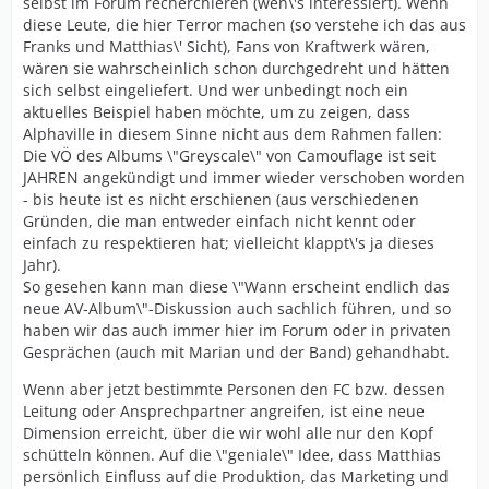
selbst im Forum recherchieren (wen\'s interessiert). Wenn
diese Leute, die hier Terror machen (so verstehe ich das aus
Franks und Matthias\' Sicht), Fans von Kraftwerk wären,
wären sie wahrscheinlich schon durchgedreht und hätten
sich selbst eingeliefert. Und wer unbedingt noch ein
aktuelles Beispiel haben möchte, um zu zeigen, dass
Alphaville in diesem Sinne nicht aus dem Rahmen fallen:
Die VÖ des Albums \"Greyscale\" von Camouflage ist seit
JAHREN angekündigt und immer wieder verschoben worden
- bis heute ist es nicht erschienen (aus verschiedenen
Gründen, die man entweder einfach nicht kennt oder
einfach zu respektieren hat; vielleicht klappt\'s ja dieses
Jahr).
So gesehen kann man diese \"Wann erscheint endlich das
neue AV-Album\"-Diskussion auch sachlich führen, und so
haben wir das auch immer hier im Forum oder in privaten
Gesprächen (auch mit Marian und der Band) gehandhabt.
Wenn aber jetzt bestimmte Personen den FC bzw. dessen
Leitung oder Ansprechpartner angreifen, ist eine neue
Dimension erreicht, über die wir wohl alle nur den Kopf
schütteln können. Auf die \"geniale\" Idee, dass Matthias
persönlich Einfluss auf die Produktion, das Marketing und