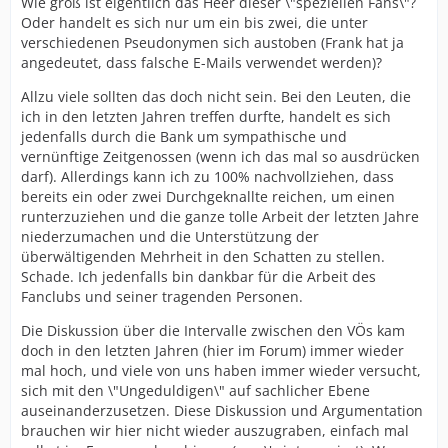
Wie groß ist eigentlich das Heer dieser \"speziellen Fans\"?
Oder handelt es sich nur um ein bis zwei, die unter
verschiedenen Pseudonymen sich austoben (Frank hat ja
angedeutet, dass falsche E-Mails verwendet werden)?
Allzu viele sollten das doch nicht sein. Bei den Leuten, die
ich in den letzten Jahren treffen durfte, handelt es sich
jedenfalls durch die Bank um sympathische und
vernünftige Zeitgenossen (wenn ich das mal so ausdrücken
darf). Allerdings kann ich zu 100% nachvollziehen, dass
bereits ein oder zwei Durchgeknallte reichen, um einen
runterzuziehen und die ganze tolle Arbeit der letzten Jahre
niederzumachen und die Unterstützung der
überwältigenden Mehrheit in den Schatten zu stellen.
Schade. Ich jedenfalls bin dankbar für die Arbeit des
Fanclubs und seiner tragenden Personen.
Die Diskussion über die Intervalle zwischen den VÖs kam
doch in den letzten Jahren (hier im Forum) immer wieder
mal hoch, und viele von uns haben immer wieder versucht,
sich mit den \"Ungeduldigen\" auf sachlicher Ebene
auseinanderzusetzen. Diese Diskussion und Argumentation
brauchen wir hier nicht wieder auszugraben, einfach mal