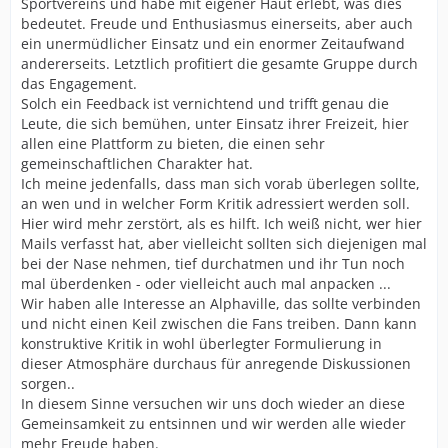
Sportvereins und habe mit eigener Haut erlebt, was dies
bedeutet. Freude und Enthusiasmus einerseits, aber auch
ein unermüdlicher Einsatz und ein enormer Zeitaufwand
andererseits. Letztlich profitiert die gesamte Gruppe durch
das Engagement.
Solch ein Feedback ist vernichtend und trifft genau die
Leute, die sich bemühen, unter Einsatz ihrer Freizeit, hier
allen eine Plattform zu bieten, die einen sehr
gemeinschaftlichen Charakter hat.
Ich meine jedenfalls, dass man sich vorab überlegen sollte,
an wen und in welcher Form Kritik adressiert werden soll.
Hier wird mehr zerstört, als es hilft. Ich weiß nicht, wer hier
Mails verfasst hat, aber vielleicht sollten sich diejenigen mal
bei der Nase nehmen, tief durchatmen und ihr Tun noch
mal überdenken - oder vielleicht auch mal anpacken ...
Wir haben alle Interesse an Alphaville, das sollte verbinden
und nicht einen Keil zwischen die Fans treiben. Dann kann
konstruktive Kritik in wohl überlegter Formulierung in
dieser Atmosphäre durchaus für anregende Diskussionen
sorgen..
In diesem Sinne versuchen wir uns doch wieder an diese
Gemeinsamkeit zu entsinnen und wir werden alle wieder
mehr Freude haben.