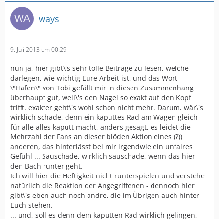
unvermeidlichen vollpfosten und soziopathen euer
baby nicht kaputt machen.
ways
es würde euch im nachhinein auch auf ewig fehlen (ich
weiß, wovon ich spreche).
9. Juli 2013 um 00:29
nun ja, hier gibt\'s sehr tolle Beiträge zu lesen, welche
darlegen, wie wichtig Eure Arbeit ist, und das Wort
\"Hafen\" von Tobi gefällt mir in diesen Zusammenhang
überhaupt gut, weil\'s den Nagel so exakt auf den Kopf
trifft, exakter geht\'s wohl schon nicht mehr. Darum, wär\'s
wirklich schade, denn ein kaputtes Rad am Wagen gleich
für alle alles kaputt macht, anders gesagt, es leidet die
Mehrzahl der Fans an dieser blöden Aktion eines (?))
anderen, das hinterlässt bei mir irgendwie ein unfaires
Gefühl ... Sauschade, wirklich sauschade, wenn das hier
den Bach runter geht.
Ich will hier die Heftigkeit nicht runterspielen und verstehe
natürlich die Reaktion der Angegriffenen - dennoch hier
gibt\'s eben auch noch andre, die im Übrigen auch hinter
Euch stehen.
... und, soll es denn dem kaputten Rad wirklich gelingen,