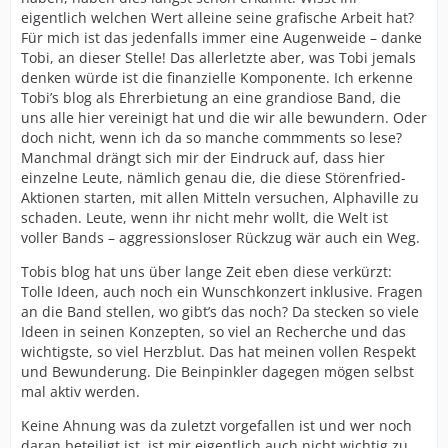
eigentlich welchen Wert alleine seine grafische Arbeit hat?
Für mich ist das jedenfalls immer eine Augenweide – danke
Tobi, an dieser Stelle! Das allerletzte aber, was Tobi jemals
denken würde ist die finanzielle Komponente. Ich erkenne
Tobi’s blog als Ehrerbietung an eine grandiose Band, die
uns alle hier vereinigt hat und die wir alle bewundern. Oder
doch nicht, wenn ich da so manche commments so lese?
Manchmal drängt sich mir der Eindruck auf, dass hier
einzelne Leute, nämlich genau die, die diese Störenfried-
Aktionen starten, mit allen Mitteln versuchen, Alphaville zu
schaden. Leute, wenn ihr nicht mehr wollt, die Welt ist
voller Bands – aggressionsloser Rückzug wär auch ein Weg.
Tobis blog hat uns über lange Zeit eben diese verkürzt:
Tolle Ideen, auch noch ein Wunschkonzert inklusive. Fragen
an die Band stellen, wo gibt’s das noch? Da stecken so viele
Ideen in seinen Konzepten, so viel an Recherche und das
wichtigste, so viel Herzblut. Das hat meinen vollen Respekt
und Bewunderung. Die Beinpinkler dagegen mögen selbst
mal aktiv werden.
Keine Ahnung was da zuletzt vorgefallen ist und wer noch
daran beteiligt ist, ist mir eigentlich auch nicht wichtig zu