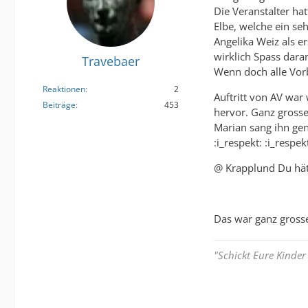
Die Veranstalter ha
Elbe, welche ein se
Angelika Weiz als 
wirklich Spass daran
Travebaer
Wenn doch alle Vor
Reaktionen
2
Auftritt von AV war
Beiträge
453
hervor. Ganz grosse
Marian sang ihn ge
:i_respekt: :i_respek
@ Krapplund Du hätt
Das war ganz grosse
"Schickt Eure Kinder