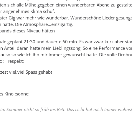
tten sich alle Mühe gegeben einen wunderbaren Abend zu gestalte
hr angenehmes Klima schuf.
erster Gig war mehr wie wunderbar. Wunderschöne Lieder gesunge
 hatte. Die Atmosphäre...einzigartig.
bands dieses Niveau hätten
 wie geplant 21:30 und dauerte 60 min. Es war zwar kurz aber st
n Anteil daran hatte mein Lieblingssong. So eine Performance vo
nauso so wie ich ihn mir immer gewünscht hatte. Die volle Dröhn
t: :i_respekt:
est viel,viel Spass gehabt
s Kino :sonne:
 im Sommer nicht so früh ins Bett. Das Licht hat mich immer wahnsi