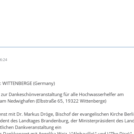
6:24
: WITTENBERGE (Germany)
g zur Dankeschönveranstaltung für alle Hochwasserhelfer am
am Nedwighafen (Elbstraße 65, 19322 Wittenberge)
nst mit Dr. Markus Dröge, Bischof der evangelischen Kirche Berl
ident des Landtages Brandenburg, der Ministerpräsident des Land
ntlichen Dankveranstaltung ein
 Dankkonzert mit Angelika Weiz, \"Alphaville\" und \"The Dise\"