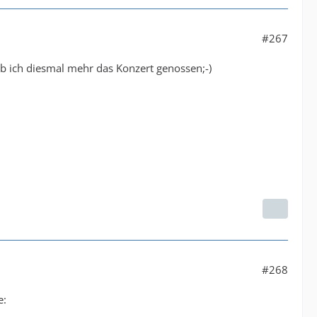
#267
b ich diesmal mehr das Konzert genossen;-)
#268
e: