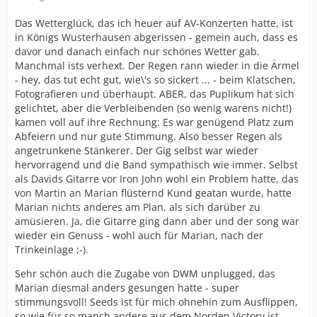
Das Wetterglück, das ich heuer auf AV-Konzerten hatte, ist
in Königs Wusterhausen abgerissen - gemein auch, dass es
davor und danach einfach nur schönes Wetter gab.
Manchmal ists verhext. Der Regen rann wieder in die Ärmel
- hey, das tut echt gut, wie\'s so sickert ... - beim Klatschen,
Fotografieren und überhaupt. ABER, das Puplikum hat sich
gelichtet, aber die Verbleibenden (so wenig warens nicht!)
kamen voll auf ihre Rechnung: Es war genügend Platz zum
Abfeiern und nur gute Stimmung. Also besser Regen als
angetrunkene Stänkerer. Der Gig selbst war wieder
hervorragend und die Band sympathisch wie immer. Selbst
als Davids Gitarre vor Iron John wohl ein Problem hatte, das
von Martin an Marian flüsternd Kund geatan wurde, hatte
Marian nichts anderes am Plan, als sich darüber zu
amüsieren. Ja, die Gitarre ging dann aber und der song war
wieder ein Genuss - wohl auch für Marian, nach der
Trinkeinlage ;-).
Sehr schön auch die Zugabe von DWM unplugged, das
Marian diesmal anders gesungen hatte - super
stimmungsvoll! Seeds ist für mich ohnehin zum Ausflippen,
so wie für so manch andere aus dem Norden Victory ist.