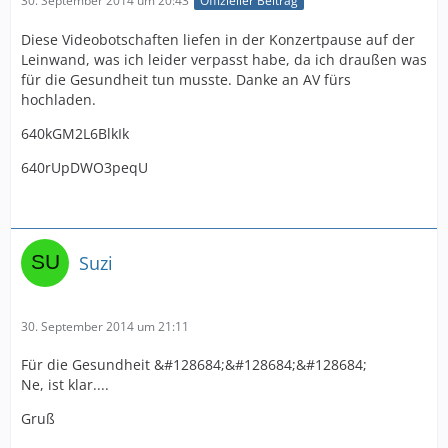
30. September 2014 um 20:43
Offizieller Beitrag
Diese Videobotschaften liefen in der Konzertpause auf der
Leinwand, was ich leider verpasst habe, da ich draußen was
für die Gesundheit tun musste. Danke an AV fürs
hochladen.
640kGM2L6BlkIk
640rUpDWO3peqU
Suzi
30. September 2014 um 21:11
Für die Gesundheit &#128684;&#128684;&#128684;
Ne, ist klar....
Gruß