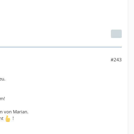
#243
eu.
um!
um von Marian.
hnt
!