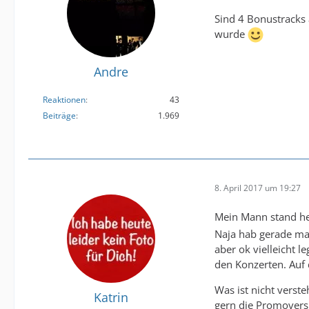
Sind 4 Bonustracks 
wurde
Andre
Reaktionen
43
Beiträge
1.969
8. April 2017 um 19:27
Mein Mann stand heu
Naja hab gerade mal
aber ok vielleicht 
den Konzerten. Auf 
Was ist nicht verst
Katrin
gern die Promoversi