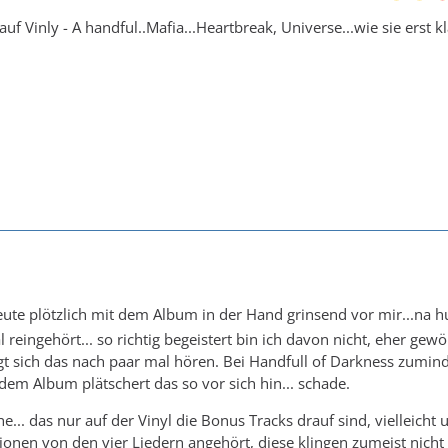
auf Vinly - A handful..Mafia...Heartbreak, Universe...wie sie ers
te plötzlich mit dem Album in der Hand grinsend vor mir...na h
 reingehört... so richtig begeistert bin ich davon nicht, eher ge
legt sich das nach paar mal hören. Bei Handfull of Darkness zumin
dem Album plätschert das so vor sich hin... schade.
ehe... das nur auf der Vinyl die Bonus Tracks drauf sind, viellei
onen von den vier Liedern angehört, diese klingen zumeist nicht 