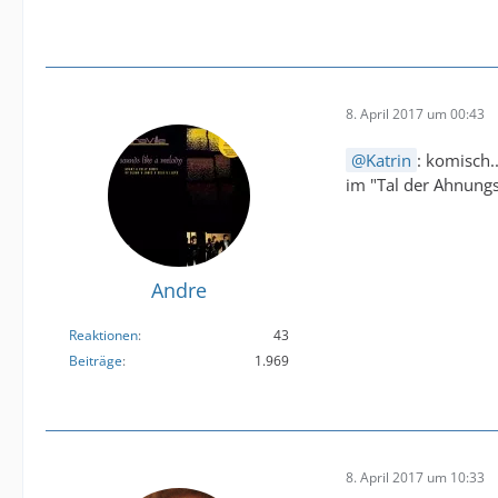
8. April 2017 um 00:43
Katrin
: komisch.
im "Tal der Ahnung
Andre
Reaktionen
43
Beiträge
1.969
8. April 2017 um 10:33