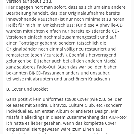
Version auf so80s 2 zu.
Hier dagegen hört man sofort, dass es sich um eine andere
Bearbeitung handelt, das (der Originalaufnahme bereits
innewohnende Rauschen) ist nur noch minimalst zu hören.
Heißt für mich im Umkehrschluss: Für diese Alphaville-CD
wurden mitnichten einfach nur bereits existierende CD-
Versionen einfach nochmal zusammengestellt und auf
einen Tonträger gebannt, sondern tatsächlich die
Originalbänder noch einmal völlig neu restauriert und
remastered (eben \"curated\"). Ebenfalls hervorragend
gelungen bei BIJ (aber auch bei all den anderen Maxis):
ganz sauberes Fade-Out! (Auch das war bei den bisher
bekannten BIJ-CD-Fassungen anders und unsauber,
teilweise mit abruptem und unschönem Knacksen.)
B. Cover und Booklet
Ganz positiv: kein uniformes so80s Cover (wie z.B. bei den
Releases mit Sandra, Ultravox, Culture Club, etc.) sondern
individuelles, am ersten Album orientiertes Design. Mir
missfällt allerdings in diesem Zusammenhang das AIU-Foto;
ich hätte es lieber gesehen, wenn das komplette Cover
entpersonalisiert gewesen wäre (zum Einen aus