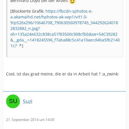
Bernhard Lloyd bei der Arbeit
[Blockierte Grafik:
https://fbcdn-sphotos-e-
a.akamaihd.net/hphotos-ak-xap1/v/t1.0-
9/p526x296/10646708_790630560978745_344292624018
2832882_n.jpg?
oh=135a24e632c838ca51f83500c908cfbb&oe=54C39282
&__gda__=1418245596_f7aba88c5c41a10aecd4ba5fb2140
1c7
]
Cool, ist das grad meine, die er da in Arbeit hat ? :a_zwink:
Suzi
21. September 2014 um 14:00