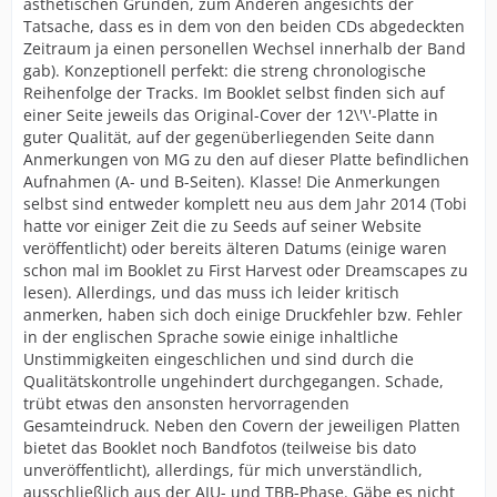
ästhetischen Gründen, zum Anderen angesichts der
Tatsache, dass es in dem von den beiden CDs abgedeckten
Zeitraum ja einen personellen Wechsel innerhalb der Band
gab). Konzeptionell perfekt: die streng chronologische
Reihenfolge der Tracks. Im Booklet selbst finden sich auf
einer Seite jeweils das Original-Cover der 12\'\'-Platte in
guter Qualität, auf der gegenüberliegenden Seite dann
Anmerkungen von MG zu den auf dieser Platte befindlichen
Aufnahmen (A- und B-Seiten). Klasse! Die Anmerkungen
selbst sind entweder komplett neu aus dem Jahr 2014 (Tobi
hatte vor einiger Zeit die zu Seeds auf seiner Website
veröffentlicht) oder bereits älteren Datums (einige waren
schon mal im Booklet zu First Harvest oder Dreamscapes zu
lesen). Allerdings, und das muss ich leider kritisch
anmerken, haben sich doch einige Druckfehler bzw. Fehler
in der englischen Sprache sowie einige inhaltliche
Unstimmigkeiten eingeschlichen und sind durch die
Qualitätskontrolle ungehindert durchgegangen. Schade,
trübt etwas den ansonsten hervorragenden
Gesamteindruck. Neben den Covern der jeweiligen Platten
bietet das Booklet noch Bandfotos (teilweise bis dato
unveröffentlicht), allerdings, für mich unverständlich,
ausschließlich aus der AIU- und TBB-Phase. Gäbe es nicht