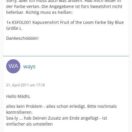
Sorry, aber ich muss auch was ändern. Hab mich leider in
der Farbe vertan. Die Angegebene ist fürs Sweatshirt nicht
lieferbar. Richtig muss es heißen:
1x KSFOL001 Kapuzenshirt Fruit of the Loom Farbe Sky Blue
Größe L
Dankeschöööön!
ways
21. April 2011 um 17:16
Hallo Mädls,
alles kein Problem - alles schon erledigt. Bitte nochmals
kontrollieren.
Sea-ly ... hab Deinen Zusatz am Ende angefügt - ist
einfacher als umstellen