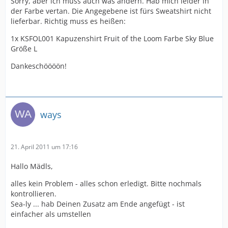
Sorry, aber ich muss auch was ändern. Hab mich leider in
der Farbe vertan. Die Angegebene ist fürs Sweatshirt nicht
lieferbar. Richtig muss es heißen:
1x KSFOL001 Kapuzenshirt Fruit of the Loom Farbe Sky Blue
Größe L
Dankeschöööön!
ways
21. April 2011 um 17:16
Hallo Mädls,
alles kein Problem - alles schon erledigt. Bitte nochmals
kontrollieren.
Sea-ly ... hab Deinen Zusatz am Ende angefügt - ist
einfacher als umstellen