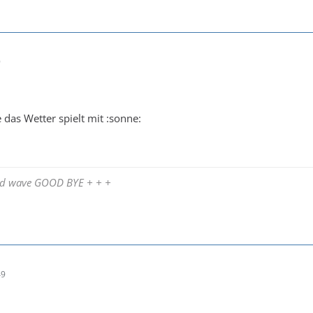
9
e das Wetter spielt mit :sonne:
and wave GOOD BYE + + +
49