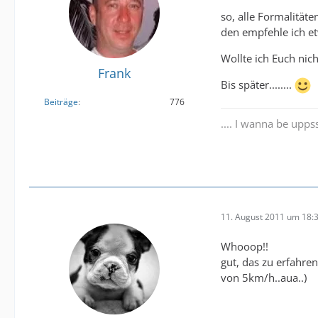
so, alle Formalität
den empfehle ich e
Wollte ich Euch nich
Frank
Bis später........
Beiträge
776
.... I wanna be uppss..
11. August 2011 um 18:
Whooop!!
gut, das zu erfahre
von 5km/h..aua..)