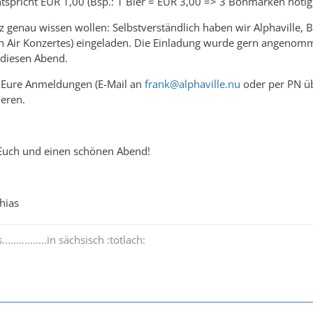
spricht EUR 1,00 (Bsp.: 1 Bier = EUR 3,00 => 3 Bonmarken nötig
ganz genau wissen wollen: Selbstverständlich haben wir Alphavill
 Air Konzertes) eingeladen. Die Einladung wurde gern angenommen
 diesen Abend.
r Eure Anmeldungen (E-Mail an
frank@alphaville.nu
oder per PN üb
ieren.
 Euch und einen schönen Abend!
hias
..............in sächsisch :totlach: