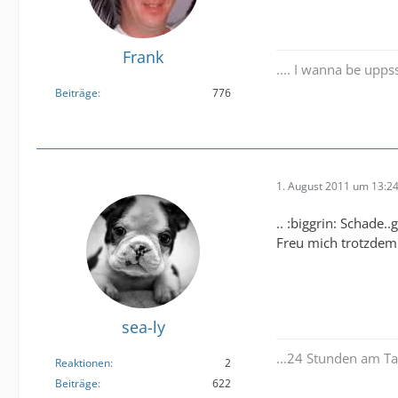
Frank
.... I wanna be uppss..
Beiträge
776
1. August 2011 um 13:2
.. :biggrin: Schade.
Freu mich trotzdem!
sea-ly
...24 Stunden am Ta
Reaktionen
2
Beiträge
622