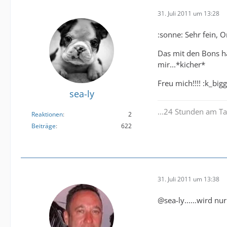
31. Juli 2011 um 13:28
:sonne: Sehr fein, O
Das mit den Bons ha
mir...*kicher*
Freu mich!!!! :k_bigg
sea-ly
...24 Stunden am Ta
Reaktionen
2
Beiträge
622
31. Juli 2011 um 13:38
@sea-ly......wird n