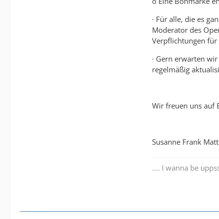
o Eine Bonmarke ent
· Für alle, die es 
Moderator des Open
Verpflichtungen für
· Gern erwarten wi
regelmäßig aktualis
Wir freuen uns auf
Susanne Frank Matt
.... I wanna be uppss..