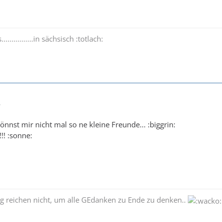
..............in sächsisch :totlach:
4
.gönnst mir nicht mal so ne kleine Freunde... :biggrin:
!! :sonne:
g reichen nicht, um alle GEdanken zu Ende zu denken..