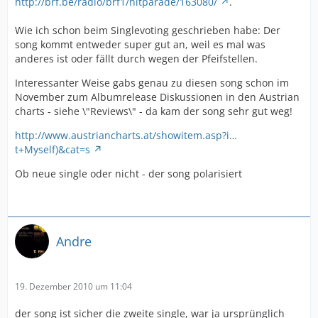
http://brf.be/radio/brf1/hitparade/163080/
.
Wie ich schon beim Singlevoting geschrieben habe: Der
song kommt entweder super gut an, weil es mal was
anderes ist oder fällt durch wegen der Pfeifstellen.
Interessanter Weise gabs genau zu diesen song schon im
November zum Albumrelease Diskussionen in den Austrian
charts - siehe \"Reviews\" - da kam der song sehr gut weg!
http://www.austriancharts.at/showitem.asp?i…
t+Myself)&cat=s
Ob neue single oder nicht - der song polarisiert
Andre
19. Dezember 2010 um 11:04
der song ist sicher die zweite single, war ja ursprünglich