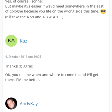
Yes, of course. :sonne:
But maybe it\'s easier if we\'d meet somewhere in the east
of Cologne because you life on the wrong side this time.
(I\'ll take the A 59 and A 3 -> A 1 ...)
Kaz
4. Oktober 2011 um 19:05
Thanks! :biggrin:
OK, you tell me when and where to come to and I\'ll get
there. PM me better.
AndyKay