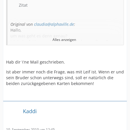
Zitat
Original von
claudia@alphaville.de
:
Hallo,
um was geht es denn genau?
Alles anzeigen
Ich habe 2 Absagen für heute Abend, ergo diese 2
Plätze zu vergeben. Bräuchte dann aber recht
umgehend die Namen...
Bitte kontaktiert mich im Bedarfsfall
Hab dir \'ne Mail geschrieben.
claudiaalphaville.de
Viele Grüße
Ist aber immer noch die Frage, was mit Leif ist. Wenn er und
Claudia
sein Bruder schon unterwegs sind, soll er natürlich die
beiden zurückgegebenen Karten bekommen!
Kaddi
10. September 2010 um 12:45