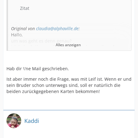
Zitat
Original von
claudia@alphaville.de
:
Hallo,
um was geht es denn genau?
Alles anzeigen
Ich habe 2 Absagen für heute Abend, ergo diese 2
Plätze zu vergeben. Bräuchte dann aber recht
umgehend die Namen...
Bitte kontaktiert mich im Bedarfsfall
Hab dir \'ne Mail geschrieben.
claudiaalphaville.de
Viele Grüße
Ist aber immer noch die Frage, was mit Leif ist. Wenn er und
Claudia
sein Bruder schon unterwegs sind, soll er natürlich die
beiden zurückgegebenen Karten bekommen!
Kaddi