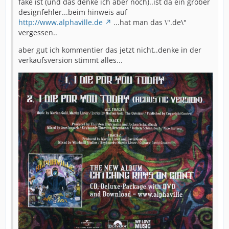
fake ist (und das denke ich aber noch)..ist da ein grober
designfehler...beim hinweis auf
http://www.alphaville.de
...hat man das \".de\"
vergessen..
aber gut ich kommentier das jetzt nicht..denke in der
verkaufsversion stimmt alles...